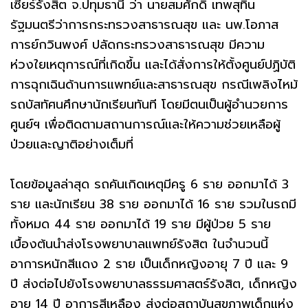
เซียร์รังสิต จ.ปทุมธานี ว่า นายสมศักดิ์ เทพสุทิน
รัฐมนตรีว่าการกระทรวงสาธารณสุข และ นพ.โอภาส
การย์กวินพงศ์ ปลัดกระทรวงสาธารณสุข มีความ
ห่วงใยเหตุการณ์ที่เกิดขึ้น และได้สั่งการให้ตั้งศูนย์ปฏิบัติ
การฉุกเฉินด้านการแพทย์และสาธารณสุข กรณีเพลิงไหม้
รถบัสทัศนศึกษานักเรียนทันที โดยมีตนเป็นผู้อำนวยการ
ศูนย์ฯ เพื่อติดตามสถานการณ์และให้ความช่วยเหลือผู้
ป่วยและญาติอย่างเต็มที่
โดยข้อมูลล่าสุด รถคันเกิดเหตุมีครู 6 ราย ออกมาได้ 3
ราย และนักเรียน 38 ราย ออกมาได้ 16 ราย รวมในรถมี
ทั้งหมด 44 ราย ออกมาได้ 19 ราย มีผู้ป่วย 5 ราย
เบื้องต้นนำส่งโรงพยาบาลแพทย์รังสิต ในจำนวนนี้
อาการหนักสีแดง 2 ราย เป็นเด็กหญิงอายุ 7 ปี และ 9
ปี ส่งต่อไปยังโรงพยาบาลธรรมศาสตร์รังสิต, เด็กหญิง
อายุ 14 ปี อาการสีเหลือง ส่งต่อสถาบันสุขภาพเด็กแห่ง