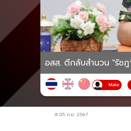
อสส. ตีกลับสำนวน "รัชฎา"
05 ก.ย. 2567