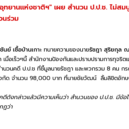
ทยานแห่งชาติฯ" เผย สำนวน ป.ป.ช. ไม่สมบู
วนร่วม
ชันย์ เชื้อบ้านเกาะ
ทนายความของนาย
รัชฎา สุริยกุล 
ว่า เมื่อเร็วๆนี้ สำนักงานป้องกันและปราบปรามการทุจริตแ
ำนวนคดี ป.ป.ช ที่ชี้มูลนายรัชฎา และพวกรวม 8 คน กรณ
ังกัด จำนวน 98,000 บาท ที่นายชัยวัฒน์ ลิ้มลิขิตอักษ
ีดังกล่าวแล้วมีความเห็นว่า สำนวนของ ป.ป.ช. มีข้อไม
ากฏว่า