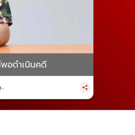
ณ์พอดำเนินคดี
..