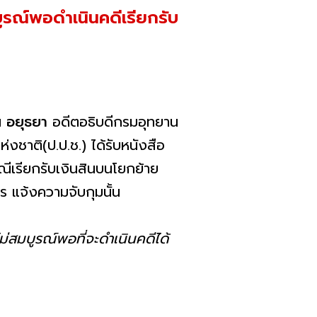
รณ์พอดำเนินคดีเรียกรับ
ณ อยุธยา
อดีตอธิบดีกรมอุทยาน
ห่งชาติ(ป.ป.ช.) ได้รับหนังสือ
ีเรียกรับเงินสินบนโยกย้าย
ร แจ้งความจับกุมนั้น
่สมบูรณ์พอที่จะดำเนินคดีได้