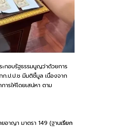
ิประกอบรัฐธรรมนูญว่าด้วยการ
.ป.ช มีมติชี้มูล เนื่องจาก
จากการให้โดยเสน่หา ตาม
หมายอาญา มาตรา 149 (ฐาน
เรียก