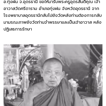
อ.ทุ่งฝน จ.อุดรธานี ขอให้มารับพระครูอุดรสันติคุณ เจ้า
อาวาสวัดศรีดาราม อำเภอทุ่งฝน จังหวัดอุดรธานี จาก
โรงพยาบาลอุดรธานีกลับไปยังวัดหลังท่านต้องการกลับ
มามรณะภาพยังวัดท่านจำพรรษาและเป็นเจ้าอาวาส หลัง
ปฏิเสธการรักษา