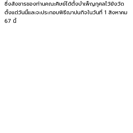
ซึ่งสังขารของท่านคณะศิษย์ได้ตั้งบำเพ็ญกุศลไว้ยังวัด
ตั้งแต่วันนี้และจะประกอบพิธีฌาปนกิจในวันที่ 1 สิงหาคม
67 นี้