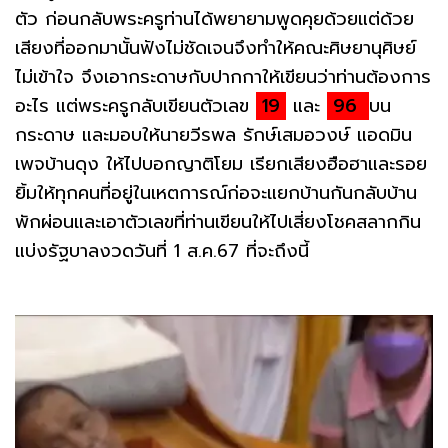
ตัว ก่อนกลับพระครูท่านได้พยายามพูดคุยด้วยแต่ด้วย
เสียงที่ออกมานั้นฟังไม่ชัดเจนจึงทำให้คณะศิษยานุศิษย์
ไม่เข้าใจ จึงเอากระดาษกับปากกาให้เขียนว่าท่านต้องการ
อะไร แต่พระครูกลับเขียนตัวเลข
19
และ
96
บน
กระดาษ และมอบให้นายวีรพล รักษ์เสมอวงษ์ แอดมิน
เพจบ้านดุง ให้ไปบอกญาติโยม เรียกเสียงฮือฮาและรอย
ยิ้มให้ทุกคนที่อยู่ในเหตการณ์ก่อจะแยกบ้านกันกลับบ้าน
พักผ่อนและเอาตัวเลขที่ท่านเขียนให้ไปเสี่ยงโชคสลากกิน
แบ่งรัฐบาลงวดวันที่ 1 ส.ค.67 ที่จะถึงนี้