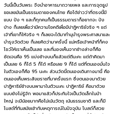
วันนี้เป็นวันพระ จึงนำอาหารมาถวายเพล และการจุดธูป
ขอเลขมันเป็นธรรมดาของคนไทย คือได้ข่าวว่าที่ตรงนี้มี
แบบ ปัง ๆ และก็ทุกคนก็เป็นธรรมดาเราก็อยากจะ ปัง
บ้าง ก็เลยเผื่อว่ามีความโชคดีเผื่อมีปาฏิหาริย์จริง ๆ แต่
เจ้าที่เขาก็ให้จริง ๆ ก็เลยจะได้มาทำนุบำรุงพระศาสนาและ
บำรุงวัดด้วย ก็เลยคิดว่ามาครั้งนี้ แม่หรือเจ้าหน้าที่ก็คง
โชว์ให้เราเห็นเป็นเลข และที่มองเห็นจากข้างล่างก็คือ
ชัดเจนคือ 95 แบ่งข้างบนก็แล้วแต่ตีนะคะ แต่ถ้าคิดมา
เป็นเลข 6 ก็ได้ 5 ก็ได้ หรือเลข 9 ก็ได้ แต่ที่ตนเองมั่นใจ
ในตัวเองก็คือ 95 นะคะ ส่วนวัดนี้ตนเองเดินทางมานี้ คือ
ตนเองเห็นพระสังฆราชที่มาครั้งแรก ซึ่งตนเองมาด้วย
ปาฏิหาริย์ข้างบนพามาในตัวนะคะ ปาฏิหาริย์ คือมาด้วย
แบบยังไม่รู้จัก พอมาแล้วก็ประทับใจเป็นวัดเล็กในป่า
ใหญ่ จะมีน้อยมากคือไม่เน้นวัตถุ เน้นธรรมชาติ และก็มี
โบสถ์ที่ทันสมัยเข้ากับเหตุการณ์ในปัจจุบัน โบสถ์ก็สวย