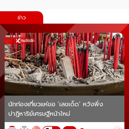
ข่าว
นักท่องเที่ยวแห่ขอ ‘เลขเด็ด’ หวังพึ่ง
ปาฏิหาริย์เศรษฐีหน้าใหม่