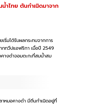
านน้ำไทย ต้นกำเนิดมาจาก
เริ่มได้รับผลกระทบจากการ
จากทวีปแอฟริกา เมื่อปี 2549
หมอคางดำจอมตะกะที่สมน้ำสม
มอคางดำ มีถิ่นกำเนิดอยู่ที่