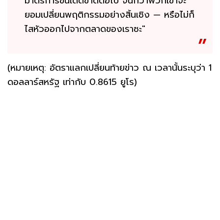
มาตรการขั้นเด็ดขาดต่อไป จนกว่าพวกเขาจะ
ยอมเปลี่ยนพฤติกรรมอย่างสิ้นเชิง — หรือไม่ก็
ไสหัวออกไปจากตลาดของเราซะ"
(หมายเหตุ: อัตราแลกเปลี่ยนท้ายข่าว ณ เวลานั้นระบุว่า 1
ดอลลาร์สหรัฐ เท่ากับ 0.8615 ยูโร)