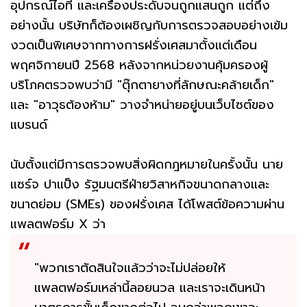
อุปกรณ์ไอที และเครื่องประดับจนถูกแสนถูก แต่ถึง
อย่างนั้น บริษัทก็ต้องเผชิญกับการตรวจสอบอย่างเข้ม
งวดเป็นพิเศษจากทางการฝรั่งเศสมาตั้งแต่เดือน
พฤศจิกายนปี 2568 หลังจากหน่วยงานคุ้มครองผู้
บริโภคตรวจพบว่ามี "ตุ๊กตายางที่ลักษณะคล้ายเด็ก"
และ "อาวุธต้องห้าม" วางจำหน่ายอยู่บนเว็บไซต์ของ
แบรนด์
นับตั้งแต่มีการตรวจพบสิ่งผิดกฎหมายในครั้งนั้น นาย
แซร์จ ปาแป็ง รัฐมนตรีฝ่ายวิสาหกิจขนาดกลางและ
ขนาดย่อม (SMEs) ของฝรั่งเศส ได้โพสต์ข้อความผ่าน
แพลตฟอร์ม X ว่า
"พวกเราตัดสินใจแล้วว่าจะไม่ปล่อยให้
แพลตฟอร์มเหล่านี้ลอยนวล และเราจะเดินหน้า