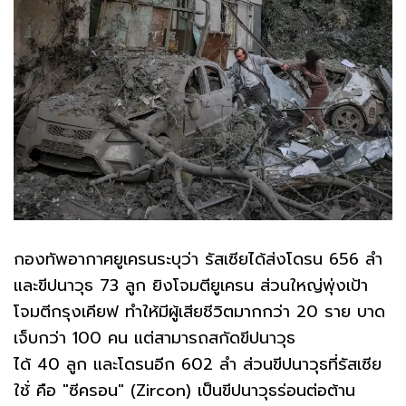
กองทัพอากาศยูเครนระบุว่า รัสเซียได้ส่งโดรน 656 ลำ
และขีปนาวุธ 73 ลูก ยิงโจมตียูเครน ส่วนใหญ่พุ่งเป้า
โจมตีกรุงเคียฟ ทำให้มีผู้เสียชีวิตมากกว่า 20 ราย บาด
เจ็บกว่า 100 คน แต่สามารถสกัดขีปนาวุธ
ได้ 40 ลูก และโดรนอีก 602 ลำ ส่วนขีปนาวุธที่รัสเซีย
ใช้่ คือ "ซีครอน" (Zircon) เป็นขีปนาวุธร่อนต่อต้าน