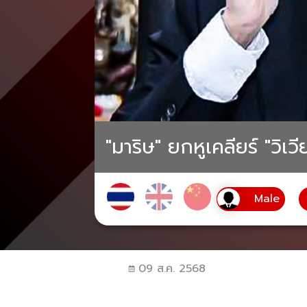
"มาริษ" ยกหูเคลียร์ "วิเ
09 ส.ค. 2568