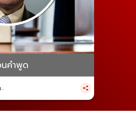
ือนคำพูด
..