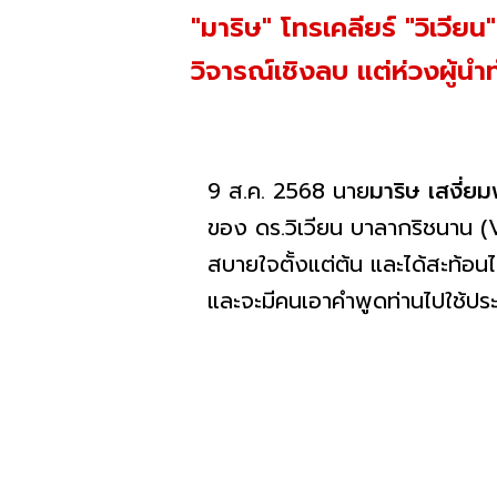
"มาริษ" โทรเคลียร์ "วิเวีย
วิจารณ์เชิงลบ แต่ห่วงผู้นำท
9 ส.ค. 2568 นาย
มาริษ
เสงี่ย
ของ ดร.วิเวียน บาลากริชนาน (
สบายใจตั้งแต่ต้น และได้สะท้อนไ
และจะมีคนเอาคำพูดท่านไปใช้ป