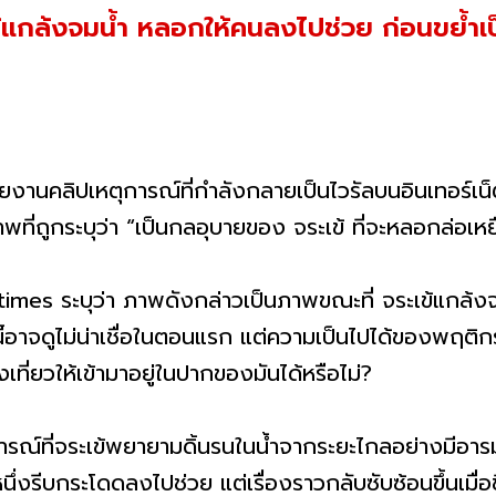
เข้แกล้งจมน้ำ หลอกให้คนลงไปช่วย ก่อนขย้ำเ
ายงานคลิปเหตุการณ์ที่กำลังกลายเป็นไวรัลบนอินเทอร์เน็
พที่ถูกระบุว่า “เป็นกลอุบายของ จระเข้ ที่จะหลอกล่อเห
mes ระบุว่า ภาพดังกล่าวเป็นภาพขณะที่ จระเข้แกล้งจมน้
ี้อาจดูไม่น่าเชื่อในตอนแรก แต่ความเป็นไปได้ของพฤติ
ที่ยวให้เข้ามาอยู่ในปากของมันได้หรือไม่?
ารณ์ที่จระเข้พยายามดิ้นรนในน้ำจากระยะไกลอย่างมีอารมณ์
ึ่งรีบกระโดดลงไปช่วย แต่เรื่องราวกลับซับซ้อนขึ้นเมื่อชี