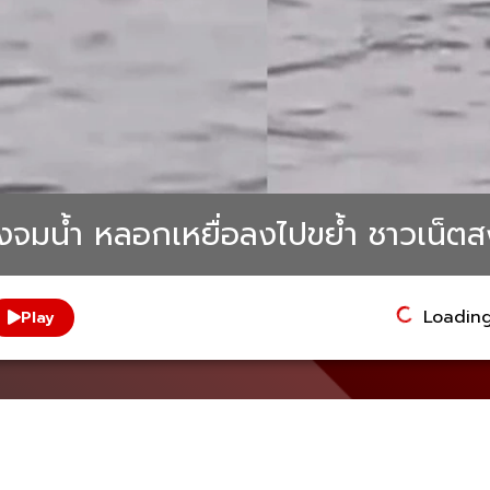
้งจมน้ำ หลอกเหยื่อลงไปขย้ำ ชาวเน็ตส
Loading.
Play