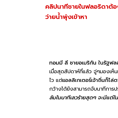
คลิปนาทีชายในฟลอริดาต้องว
ว่ายน้ำพุ่งเข้าหา
ทอมมี ลี ชายอเมริกัน ในรัฐฟล
เมื่อสุดสัปดาห์ที่แล้ว จู่ๆมองเห็น
ไว แต่
แอลลิเกเตอร์เจ้าถิ่นก็ไล
กว้างได้ยังสามารถจับนาทีการปร
ล้มในนาทีเลวร้ายสุดๆ จะมีแต่