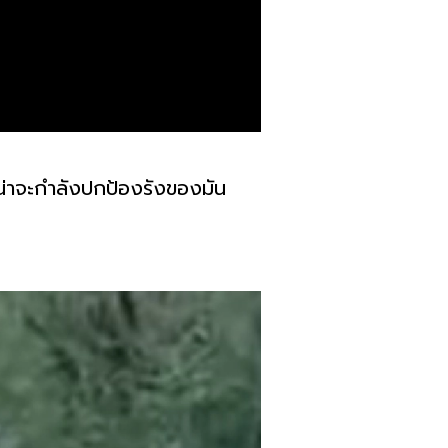
นน่าจะกำลังปกป้องรังของมัน