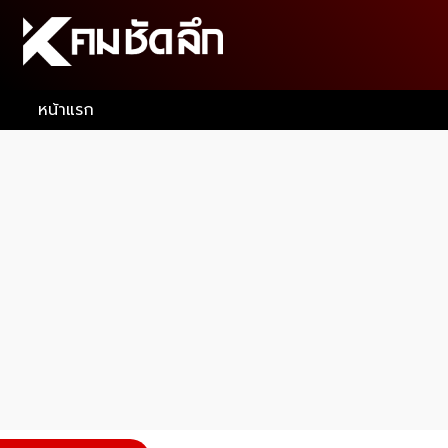
หน้าแรก