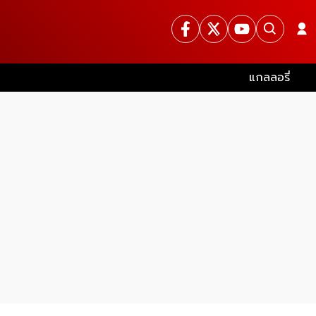
แกลลอรี่