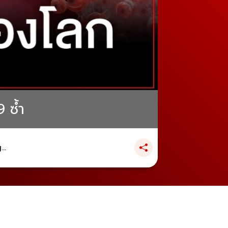
 ซ้ำ
..