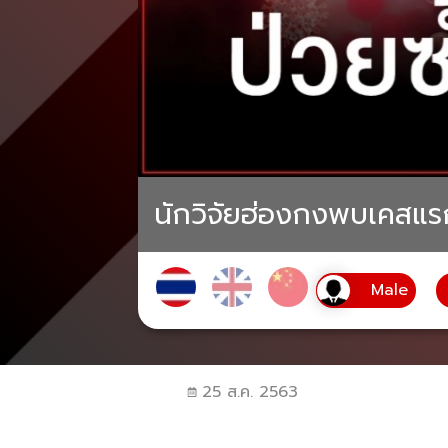
นักวิจัยฮ่องกงพบเคสแรกข
25 ส.ค. 2563