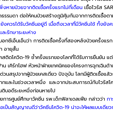
เพิ่งหายป่วยจากติดเชื้อครั้งแรกไม่กี่เดือน
เชื้อไวรัส S
ัดธรรมดา ต่อให้คนป่วยสร้างภูมิคุ้มกันจากการติดเชื้อต
ยังควรได้รับวัคซีนอยู่ดี เมื่อถึงเวลาที่มีวัคซีนใช้
ทั้งยัง
ยและรักษาระยะห่าง
กซีเอ็นเอ็นว่า การติดเชื้อครั้งที่สองหลังป่วยครั้งแรก 4 
ก อายุสั้น
็นเคสติดโควิด-19 ซ้ำครั้งแรกของโลกที่ได้รับการยืนยัน 
 ฟาน เคิร์กโฮฟ หัวหน้าฝ่ายเทคนิคของโครงการฉุกเฉินด
วรด่วนสรุปจากผู้ป่วยเคสเดียว ปัจจุบัน โลกมีผู้ติดเชื้อแ
นมากและในช่วงเวลาหนึ่ง และจากประสบการณ์กับไวรัสโคโ
ีแอนติบอดีระยะหนึ่งก่อนหายไป
การศูนย์ศึกษาวัคซีน รพ.เด็กฟิลาเดลเฟีย กล่าวว่า
การ
ถือเป็นสัญญาณดีว่าวัคซีนโควิด-19 น่าจะให้ผลแบบเดียวก