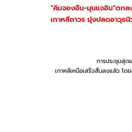
"คิมจองอึน-มุนแจอิน"ตกล
เกาหลีถาวร มุ่งปลดอาวุธนิว
การประชุมสุดยอดสองเกาหลีค
เกาหลีเหนือเสร็จสิ้นลงแล้ว 