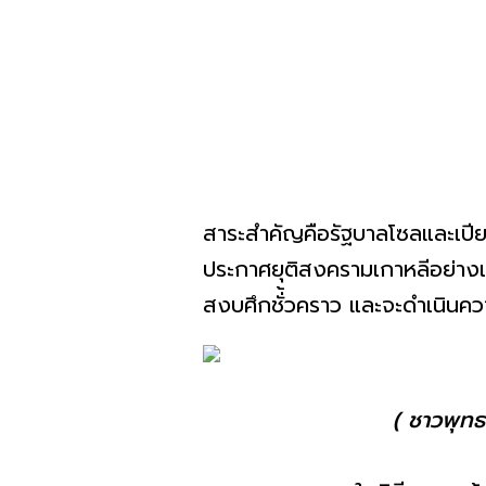
สาระสำคัญคือรัฐบาลโซลและเป
ประกาศยุติสงครามเกาหลีอย่างเป
สงบศึกชั่้วคราว และจะดำเนิน
( ชาวพุท