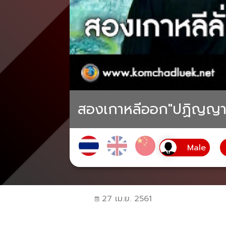
สองเกาหลีออก"ปฏิญญาป
27 เม.ย. 2561