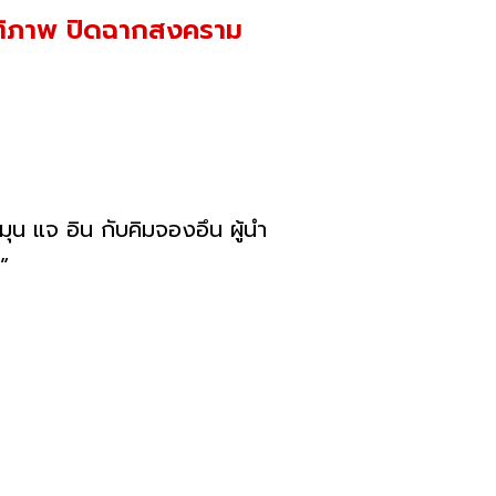
นติภาพ ปิดฉากสงคราม
จ อิน กับคิมจองอึน ผู้นำ
”