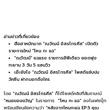
อ่านข่าวที่เกี่ยวข้อง
ฮือฮาหนักมาก "ณวัฒน์ อิสรไกรศีล" เปิดตัว
รายการใหม่ "โหน กะ แฉ"
"ณวัฒน์" แฉแรง รายการอีพีเดียว ยอดพุ่ง
ทะยาน 3 วัน 5 แสนวิว
เอ๊ะยังไง "ณวัฒน์ อิสรไกรศีล" โพสต์แซ่บปม
วัคซีน ฝากบอกถึงใคร
โดย
“ณวัฒน์ อิสรไกรศีล”
ก็ได้โพสต์คลิปที่สัมภาษณ์
“หมอของขวัญ”
ในรายการ
“โหน กะ แฉ”
ลงในเฟซบุ๊ก
พร้อมเขียนข้อความว่า
“หลังจากโหนกะแฉ EP.5 คุณ