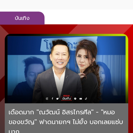
บันเทิง
เดือดมาก "ณวัฒน์ อิสรไกรศีล" - "หมอ
ของขวัญ" ฟาดนายกฯ ไม่ยั้ง บอกเลยแซ่บ
มาก