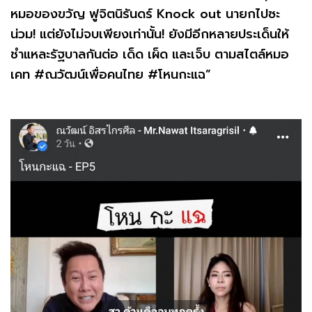
หมอของขวัญ ฟูจิตนิรันดร์ Knock out นายกไปซะ
น่วม! แต่ยังไม่จบเพียงเท่านั้น! ยังมีอีกหลายประเด็นให้
ชำแหละรัฐบาลกันต่อ เด็ด เผ็ด และเจ็บ ตามสไตล์หมอ
เคท #ณวัฒน์เพื่อคนไทย #โหนกะแฉ”