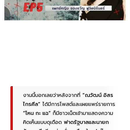
งานนี้บอกเลยว่าหลังจากที่
“ณวัฒน์ อิสร
ไกรศีล”
ได้มีการโพสต์และเผยแพร่รายการ
“โหน กะ แฉ”
ก็มีชาวเน็ตเข้ามาแสดงความ
คิดเห็นแบบดุเดือด
ฟาดรัฐบาลและนายก