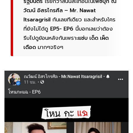
รัฐมนตรี
เรียกว่าสนั่นสะเทือนใน
เฟซบุ๊ก ณ
วัฒน์ อิสรไกรศีล – Mr. Nawat
Itsaragrisil
กันเลยทีเดียว และสำหรับใคร
ที่ยังไม่ได้ดู
EP5- EP6
นี้บอกเลยว่าต้อง
รีบไปดูย้อนหลังกันเพราะ
แซ่บ เด็ด เผ็ด
เดือด
มากๆจริงๆ