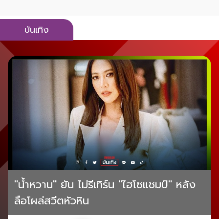
บันเทิง
"น้ำหวาน" ยัน ไม่รีเทิร์น "ไฮโซแชมป์" หลัง
ลือโผล่สวีตหัวหิน