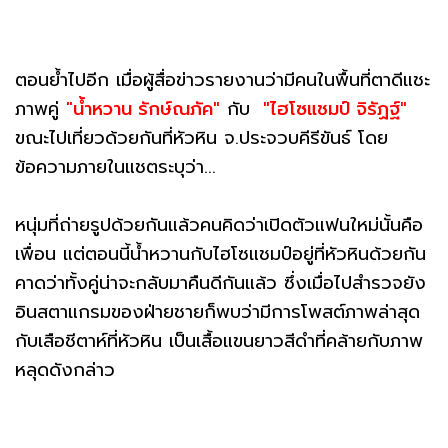
ตอนย้ำไปอีก เมื่อผู้สื่อข่าวรายงานว่ามีคนในพื้นที่ตาดีแชะ
ภาพคู่
"
น้ำหวาน รักษ์ณภัค"
กับ
"ไฮโซแชมป์ จิรัฏฐ์"
ขณะไปเที่ยวด้วยกันที่หัวหิน จ.ประจวบคีรีขันธ์ โดย
ข้อความภายในแชตระบุว่า...
หนุ่มที่ถ่ายรูปด้วยกันแล้วคนคิดว่าเปิดตัวแฟนใหม่นั้นคือ
เพื่อน แต่ตอนนี้น้ำหวานกับไฮโซแชมป์อยู่ที่หัวหินด้วยกัน
คาดว่าทั้งคู่น่าจะกลับมาคืนดีกันแล้ว ซึ่งเมื่อไปสำรวจยัง
อินสตาแกรมของฝ่ายชายก็พบว่ามีการโพสต์ภาพล่าสุด
กับเสือชีตาห์ที่หัวหิน เป็นเสื้อแขนยาวสีดำที่คล้ายกับภาพ
หลุดดังกล่าว