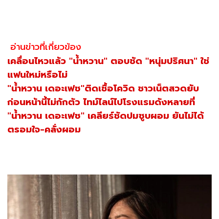
อ่านข่าวที่เกี่ยวข้อง
เคลื่อนไหวแล้ว "น้ำหวาน" ตอบชัด "หนุ่มปริศนา" ใช่
แฟนใหม่หรือไม่
"น้ำหวาน เดอะเฟซ"ติดเชื้อโควิด ชาวเน็ตสวดยับ
ก่อนหน้านี้ไม่กักตัว ไทม์ไลน์ไปโรงแรมดังหลายที่
"น้ำหวาน เดอะเฟซ" เคลียร์ชัดปมซูบผอม ยันไม่ได้
ตรอมใจ-คลั่งผอม