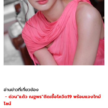
อ่านข่าวที่เกี่ยวข้อง
-
ด่วน"แต้ว ณฐพร"ติดเชื้อโควิด19 พร้อมแจงไทม์
ไลน์