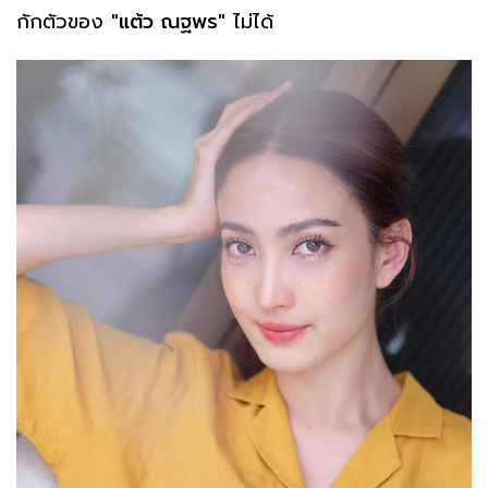
กักตัวของ
"แต้ว ณฐพร"
ไม่ได้