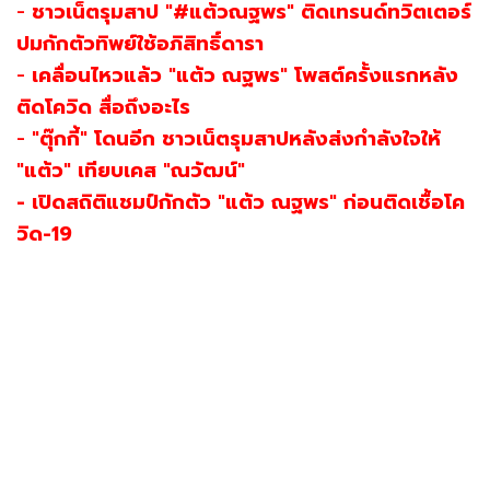
-
ชาวเน็ตรุมสาป "#แต้วณฐพร" ติดเทรนด์ทวิตเตอร์
ปมกักตัวทิพย์ใช้อภิสิทธิ์ดารา
-
เคลื่อนไหวแล้ว "แต้ว ณฐพร" โพสต์ครั้งแรกหลัง
ติดโควิด สื่อถึงอะไร
-
"ตุ๊กกี้" โดนอีก ชาวเน็ตรุมสาปหลังส่งกำลังใจให้
"แต้ว" เทียบเคส "ณวัฒน์"
- เปิดสถิติแชมป์กักตัว "แต้ว ณฐพร" ก่อนติดเชื้อโค
วิด-19