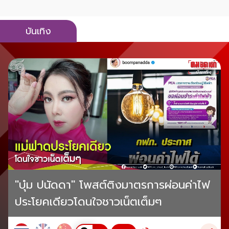
บันเทิง
"บุ๋ม ปนัดดา" โพสต์ติงมาตรการผ่อนค่าไฟ
ประโยคเดียวโดนใจชาวเน็ตเต็มๆ