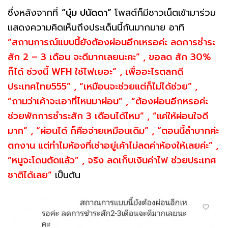
ซึ่งหลังจากที่
“บุ๋ม ปนัดดา”
โพสต์ก็มีชาวเน็ตเข้ามาร่วม
แสดงความคิดเห็นถึงประเด็นนี้กันมากมาย อาทิ
“สถานการณ์แบบนี้ยังต้องผ่อนอีกเหรอค่ะ ลดการชำระ
สัก 2 – 3 เดือน จะดีมากเลยนะคะ” , ขอลด สัก 30%
ก็ได้ ช่วงนี้ WFH ใช้ไฟเยอะ” , เพื่ออะไรตลกดี
ประเทศไทย555” , “เหมือนจะช่วยแต่ก็ไม่ได้ช่วย” ,
“ถามว่าเค้าจะเอาที่ไหนมาผ่อน” , “ต้องผ่อนอีกหรอค่ะ
ช่วยพักการชำระสัก 3 เดือนได้ไหม” , “แค่ให้ผ่อนใจดี
มาก” , “ผ่อนได้ ก็คือจ่ายเหมือนเดิม” , “ตอนนี้ลำบากค่ะ
ตกงาน แต่ทำไมห้องที่เช่าอยู่เค้าไม่ลดค่าห้องให้เลยค่ะ” ,
“หนูจะโดนตัดแล้ว” , จริง ลดเก็บเงินค่าไฟ ช่วยประเทศ
ชาติได้เลย”
เป็นต้น