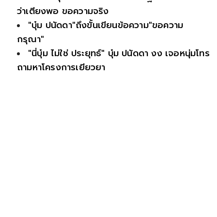
ว่าเตียงพอ ขอความจริง
"บุ๋ม ปนัดดา"ถึงขั้นเขียนข้อความ"ขอความ
กรุณา"
"นี่บุ๋ม ไม่ใช่ ประยุทธ์" บุ๋ม ปนัดดา งง เจอหนุ่มโทร
ถามหาโครงการเยียวยา