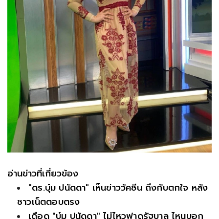
อ่านข่าวที่เกี่ยวข้อง
"ดร.บุ๋ม ปนัดดา" เห็นข่าววัคซีน ถึงกับตกใจ หลัง
ชาวเน็ตตอบตรง
เดือด "บุ๋ม ปนัดดา" ไม่ไหวฟาดรัฐบาล ไหนบอก