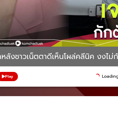
ลังชาวเน็ตตาดีเห็นโผล่คลีนิค งงไม่ก
Loading.
Play