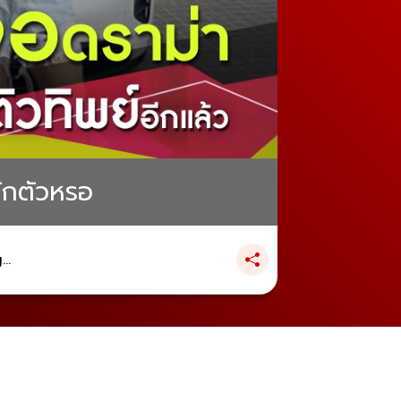
ักตัวหรอ
..