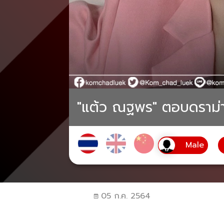
"แต้ว ณฐพร" ตอบดราม่าห
05 ก.ค. 2564