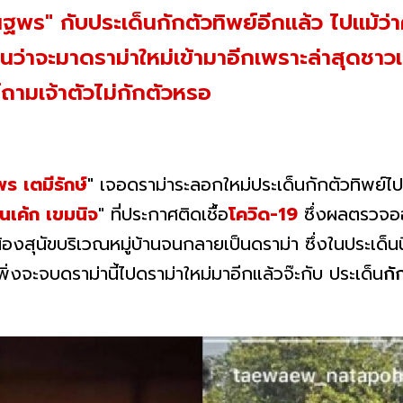
" กับประเด็นกักตัวทิพย์อีกแล้ว ไปแม้ว่าคร
ือนว่าจะมาดราม่าใหม่เข้ามาอีกเพราะล่าสุดชาวเ
ามเจ้าตัวไม่กักตัวหรอ
ร เตมีรักษ์
"
เจอดราม่าระลอกใหม่ประเด็นกักตัวทิพย์ไปก
เค้ก เขมนิจ
"
ที่ประกาศติดเชื้อ
โควิด-19
ซึ่งผลตรวจออ
น้องสุนัขบริเวณหมู่บ้านจนกลายเป็นดราม่า ซึ่งในประเด็
เพิ่งจะจบดราม่านี้ไปดราม่าใหม่มาอีกแล้วจ๊ะกับ ประเด็น
กั