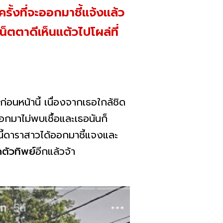
ั้งที่จะออกมาชี้แจ้งแล้ว
น็ตตาดีเห็นแต้วไปโผล่ที่
่อนหน้านี้ เนื่องจากเธอใกล้ชิด
กมาไม่พบเชื้อและเธอนันก็
นนี้ดาราสาวได้ออกมาชี้แจงและ
กตัวทิพย์
อีกแล้วจ้า