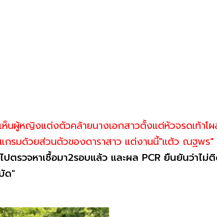
ี เห็นผู้หญิงแต่งตัวคล้ายนางเอกสาวตั้งแต่หัวจรดเท้าโผ
สตาแกรมด้วยส่วนตัวของดาราสาว แต่งานนี้"แต้ว ณฐพร"
"ไปตรวจหาเชื้อมา2รอบแล้ว และผล PCR ยืนยันว่าไม่ติดเชื
บัด"