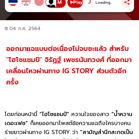
Play
Loading...
04 ก.ค. 2564
ออกมาแฉแบบต่อเนื่องไม่จบซะแล้ว สำหรับ
"ไฮโซแชมป์" จิรัฏฐ์ เพชรนันทวงศ์ ที่ออกมา
เคลื่อนไหวผ่านทาง IG STORY ส่วนตัวอีก
ครั้ง
โดยก่อนหน้านี้
“ไฮโซแชมป์”
หวานใจของสาว
“น้ำหวาน
เดอะเฟซ”
ก็เคยออกมาโพสต์ข้อความแฉถึงใครบางคน
ร่ายยาวผ่านทาง IG STORY ว่า
“สามัญสำนึกสะกดเป็น