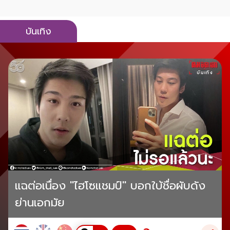
บันเทิง
แฉต่อเนื่อง "ไฮโซแชมป์" บอกใบ้ชื่อผับดัง
ย่านเอกมัย