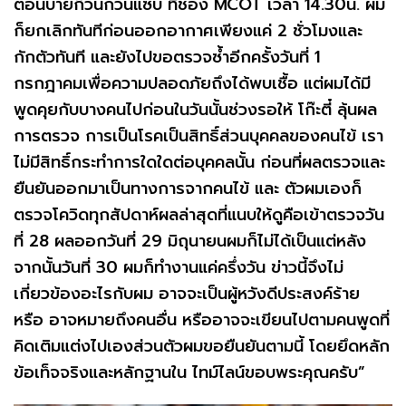
ตอนบ่ายก๊วนกวนแซ่บ ที่ช่อง MCOT เวลา 14.30น. ผม
ก็ยกเลิกทันทีก่อนออกอากาศเพียงแค่ 2 ชั่วโมงและ
กักตัวทันที และยังไปขอตรวจซ้ำอีกครั้งวันที่ 1
กรกฎาคมเพื่อความปลอดภัยถึงได้พบเชื้อ แต่ผมได้มี
พูดคุยกับบางคนไปก่อนในวันนั้นช่วงรอให้ โก๊ะตี๋ ลุ้นผล
การตรวจ การเป็นโรคเป็นสิทธิ์ส่วนบุคคลของคนไข้ เรา
ไม่มีสิทธิ์กระทำการใดใดต่อบุคคลนั้น ก่อนที่ผลตรวจและ
ยืนยันออกมาเป็นทางการจากคนไข้ และ ตัวผมเองก็
ตรวจโควิดทุกสัปดาห์ผลล่าสุดที่แนบให้ดูคือเข้าตรวจวัน
ที่ 28 ผลออกวันที่ 29 มิถุนายนผมก็ไม่ได้เป็นแต่หลัง
จากนั้นวันที่ 30 ผมก็ทำงานแค่ครึ่งวัน ข่าวนี้จึงไม่
เกี่ยวข้องอะไรกับผม อาจจะเป็นผู้หวังดีประสงค์ร้าย
หรือ อาจหมายถึงคนอื่น หรืออาจจะเขียนไปตามคนพูดที่
คิดเติมแต่งไปเองส่วนตัวผมขอยืนยันตามนี้ โดยยึดหลัก
ข้อเท็จจริงและหลักฐานใน ไทม์ไลน์ขอบพระคุณครับ”