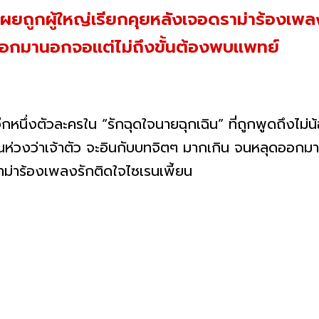
 เผยถูกผู้ใหญ่เรียกคุยหลังเจอดราม่าร้องเพล
ดออกมานอกจอแต่ไม่ถึงขั้นต้องพบแพทย์
อีกหนึ่งตัวละครใน “รักฉุดใจนายฉุกเฉิน” ที่ถูกพูดถึงไม่
นห่วงว่าเจ้าตัว จะอินกับบทจิตๆ มากเกิน จนหลุดออกม
ราม่าร้องเพลงรักติดใจไซเรนเพี้ยน