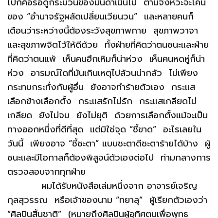
ไปก็คือรอดูกระบวนของมันดำเนินไป ตามจังหวะจะโคน
ของ “อำนาจรัฐผลัดเปลี่ยนเวียนวน” และหลายคนก็
เตือนว่าระหว่างนี้ต้องระวังสุขภาพกาย สุขภาพวาจา
และสุขภาพจิตไว้ให้ดีด้วย ทั้งฝ่ายที่คิดว่าตนชนะและฝ่าย
ที่คิดว่าตนแพ้ เห็นคนฮึกเหิมก็น่าห่วง เห็นคนหดหู่ก็น่า
ห่วง อารมณ์ใดที่มันเกินเหตุไปล้วนน่ากลัว ไม่เพียง
กระทบกระทั่งกับผู้อื่น ยังอาจทำร้ายตัวเอง กระแส
เลือกข้างเลือกตั้ง กระแสรักไม่รัก กระแสเกลียดไม่
เกลียด ยังไม่จบ ยังไม่ยุติ ด้วยการเลือกตั้งแม้จะเป็น
ทางออกหนึ่งที่ดีที่สุด แต่มิใช่จุด “ชี้ขาด” อะไรเลยใน
วันนี้ เพียงอาจ “ชี้ชะตา” แบบชะตาดีชะตาร้ายได้บ้าง ผู้
ชนะและมีโอกาสก็ต้องพิสูจน์ตัวเองต่อไป ท่ามกลางการ
ตรวจสอบจากทุกฝ่าย
ผมได้รับหนังสือเล่มหนึ่งจาก อาจารย์เจริญ
กุลสุวรรณ หรือเจ้าของนาม “ทยาลุ” ผู้เรียกตัวเองว่า
“ศิลปินสิ้นชาติ” (หมายถึงศิลปินผู้อุทิศตนเพื่อพุทธ