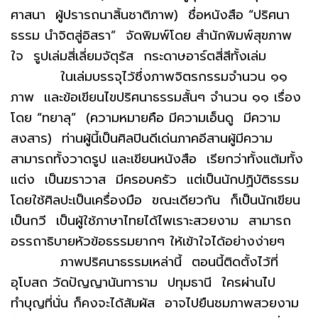
ศาสนา ผู้ปรารถนาสิ้นชาติภาพ) ชื่อหนังสือ “ปริศนา
ธรรม นำจิตสู่อิสรา” จัดพิมพ์โดย สำนักพิมพ์สุขภาพ
ใจ รูปเล่มสี่เลี่ยมจัตุรัส กระดาษอาร์ตสี่สีทั้งเล่ม
ในเล่มบรรจุไว้ซึ่งภาพจิตรกรรมจำนวน ๑๑
ภาพ และข้อเขียนไขปริศนาธรรมสั้นๆ จำนวน ๑๑ เรื่อง
โดย “ทยาลุ” (ความหมายคือ มีความเอ็นดู มีความ
สงสาร) ท่านผู้นี้เป็นศิลปินดีเด่นภาคอีสานผู้มีความ
สามารถทั้งวาดรูป และเขียนหนังสือ เรียกว่าทั้งแต้มทั้ง
แต่ง เป็นฆราวาส มีครอบครัว แต่เป็นนักปฏิบัติธรรม
โดยใช้ศิลปะเป็นเครื่องมือ ขณะเดียวกัน ก็เป็นนักเขียน
เป็นกวี เป็นผู้ใช้ภาษาไทยได้ไพเราะสวยงาม สามารถ
อรรถาธิบายหัวข้อธรรมยากๆ ให้เข้าใจได้อย่างง่ายๆ
ภาพปริศนาธรรมเหล่านี้ ตอนนี้ติดตั้งไว้ที่
อุโบสถ วัดปัญญานันทาราม ปทุมธานี ใครผ่านไป
ทำบุญที่นั่น ก็คงจะได้สัมผัส อาจไปยืนชมภาพสวยงาม