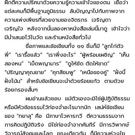
ฝึกตีความปริศนาด้วยความรู้ความเข้าใจของตน เชื่อว่า
แต่ละคนก็มีพื้นฐานภูมิธรรม ลับปัญญาไปกับภาพจาก
ความเพ่งเพียรที่สวยงามของจิตรกร เจริญตา
เจริญใจ หลังจากนั้นลองหาหนังสือเล่มนี้มาดู เข้าใจว่า
มีนำเสนอไว้ในวัด และร้านหนังสือทั่วไป
ชื่อภาพและข้อเขียนทั้ง ๑๑ ชิ้นก็มี “ลูกไก่ตัว
พี่” “เรารื้อแล้ว” “เราพึ่งอะไร” “ผู้พร้อมเผชิญ” “เห็น
สองหน” “เบ็ดพญามาร” “ดูให้ชัด ตัดให้ขาด”
“ปริญญาคุณยาย” “คุกสีชมพู” “เหนือของคู่” “ฝั่งนี้
ฝั่งโน้น” สำหรับข้อเขียนจะนำด้วยร้อยแก้ว ตามด้วย
ร้อยกรองสั้นๆ
ผมอ่านแล้วชอบ แม้ตัวเองจะมิใช่ผู้ปฏิบัติธรรม
หรือมีหัวข้อธรรมไว้ท่องจำอะไรมากนัก เสน่ห์ข้อเขียน
ของ “ทยาลุ” คือ มีภาษาโวหารกวี ตีความธรรมจาก
การคิดปฏิบัติจริง มิใช่ท่องจำจากคัมภีร์ มีการวิพากษ์
วิจารณ์สังคมและโลก ขณะเดียวกัน ก็มีความห่วงใย