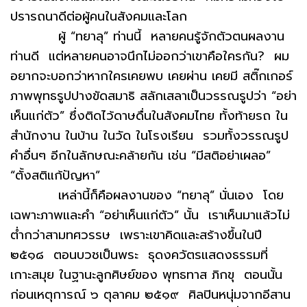
ปรารถนาดีต่อผู้คนในสังคมและโลก
ผู้ “ทยาลุ” ท่านนี้ หลายคนรู้จักตัวตนผลงาน
ท่านดี แต่หลายคนอาจนึกไม่ออกว่าเขาคือใครกัน? ผม
อยากจะบอกว่าหากใครเคยพบ เคยผ่าน เคยมี สติ๊กเกอร์
ภาพพุทธรูปปางขัดสมาธิ สลักเสลาเป็นวรรณรูปว่า “อย่า
เห็นแก่ตัว” ซึ่งติดไว้ดาษดื่นในสังคมไทย ทั้งท้ายรถ ใน
สำนักงาน ในบ้าน ในวัด ในโรงเรียน รวมทั้งวรรณรูป
คำอื่นๆ อีกในลักษณะคล้ายกัน เช่น “มีสติอย่าเผลอ”
“ตั้งสติแก้ปัญหา”
เหล่านี้ก็คือผลงานของ “ทยาลุ” นั่นเอง โดย
เฉพาะภาพและคำ “อย่าเห็นแก่ตัว” นั้น เราเห็นมาแล้วไม่
ต่ำกว่าสามทศวรรษ เพราะเขาคิดและสร้างขึ้นในปี
๒๕๑๘ ตอนบวชเป็นพระ ธุดงควัตรแสดงธรรมที่
เกาะสมุย ในฐานะลูกศิษย์ของ พุทธทาส ภิกขุ ตอนนั้น
ก่อนเหตุการณ์ ๖ ตุลาคม ๒๕๑๙ ศิลปินหนุ่มจากอีสาน