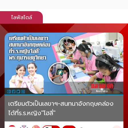
ไลฟ์สไตล์
เตรียมตัวเป็นเลขาฯ-สนทนาอังกฤษคล่อง
ได้ที่ร.ร.หญิง"โฮลี่"