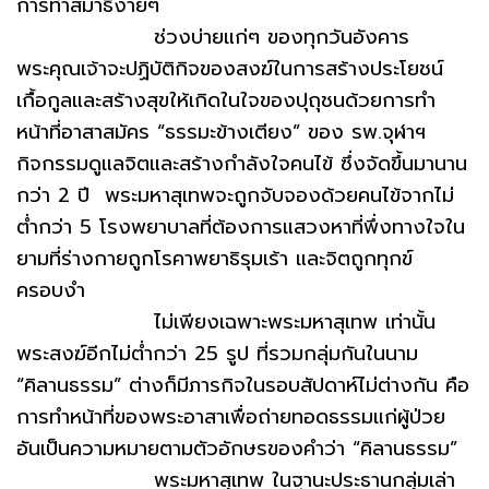
การทำสมาธิง่ายๆ
ช่วงบ่ายแก่ๆ ของทุกวันอังคาร
พระคุณเจ้าจะปฏิบัติกิจของสงฆ์ในการสร้างประโยชน์
เกื้อกูลและสร้างสุขให้เกิดในใจของปุถุชนด้วยการทำ
หน้าที่อาสาสมัคร “ธรรมะข้างเตียง” ของ รพ.จุฬาฯ
กิจกรรมดูแลจิตและสร้างกำลังใจคนไข้ ซึ่งจัดขึ้นมานาน
กว่า 2 ปี พระมหาสุเทพจะถูกจับจองด้วยคนไข้จากไม่
ต่ำกว่า 5 โรงพยาบาลที่ต้องการแสวงหาที่พึ่งทางใจใน
ยามที่ร่างกายถูกโรคาพยาธิรุมเร้า และจิตถูกทุกข์
ครอบงำ
ไม่เพียงเฉพาะพระมหาสุเทพ เท่านั้น
พระสงฆ์อีกไม่ต่ำกว่า 25 รูป ที่รวมกลุ่มกันในนาม
“คิลานธรรม” ต่างก็มีภารกิจในรอบสัปดาห์ไม่ต่างกัน คือ
การทำหน้าที่ของพระอาสาเพื่อถ่ายทอดธรรมแก่ผู้ป่วย
อันเป็นความหมายตามตัวอักษรของคำว่า “คิลานธรรม”
พระมหาสุเทพ ในฐานะประธานกลุ่มเล่า