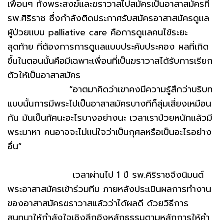
เพื่อนๆ ทั้งพระสงฆ์และฆราวาสไปสมัครเป็นอาสาสมัครที่
รพ.ศิริราช ซึ่งกำลังติดประกาศรับสมัครอาสาสมัครดูแล
ผู้ป่วยแบบ palliative care คือการดูแลคนไข้ระยะ
สุดท้าย ที่ต้องการการดูแลแบบประคับประคอง ผลที่เกิด
ขึ้นในตอนนั้นคือมีเฉพาะเพื่อนที่เป็นฆราวาสได้รับการเรียก
ตัวให้เป็นอาสาสมัคร
“อาตมาคิดว่าเขาคงมีความรู้สึกว่าบริบท
แบบนั้นการมีพระไปเป็นอาสาสมัครบางทีก็สุ่มเสี่ยงเหมือน
กัน มันเป็นทัศนะอะไรบางอย่างนะ เวลาเราป่วยหนักแล้วมี
พระมาหา คนอาจจะไม่แน่ใจว่าเป็นกุศลหรือเป็นอะไรอย่าง
อื่น”
เวลาผ่านไป 1 ปี รพ.ศิริราชจึงนิมนต์
พระอาสาสมัครเข้าร่วมทีม ภายหลังประเมินผลการทำงาน
ของอาสาสมัครฆราวาสแล้วว่าได้ผลดี ด้วยวิธีการ
สนทนาให้กำลังใจเชิงลึกอิงหลักธรรมตามหลักการให้คำ