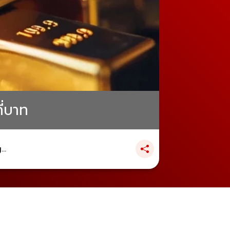
ี่บาท
..