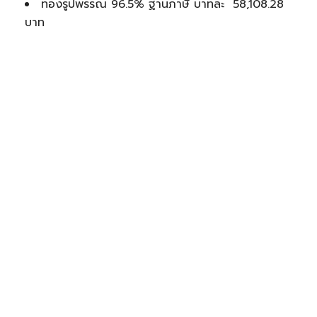
ทองรูปพรรณ 96.5% ฐานภาษี บาทละ 58,108.28
บาท