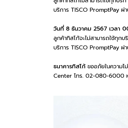
ลูกค้าทิสโก้ไม่สามารถใช้ทุกบ
บริการ TISCO PromptPay ผ่า
วันที่ 8 ธันวาคม 2567 เวลา 
ลูกค้าทิสโก้จะไม่สามารถใช้ทุ
บริการ TISCO PromptPay ผ่า
ธนาคารทิสโก้
ขออภัยในความไม่ส
Center โทร. 02-080-6000 