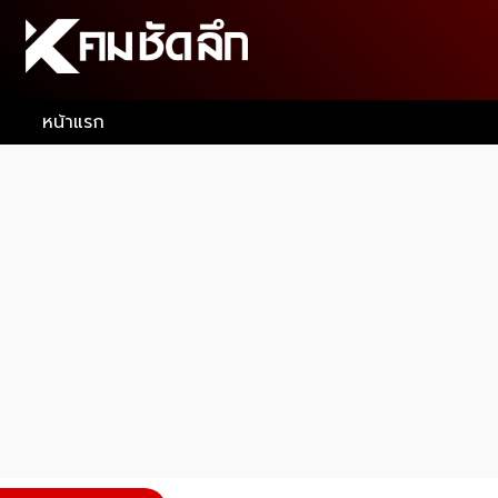
หน้าแรก