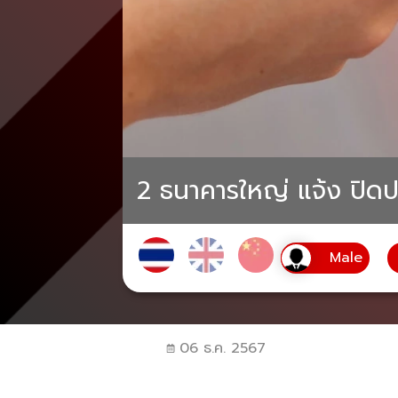
2 ธนาคารใหญ่ แจ้ง ปิดปร
06 ธ.ค. 2567