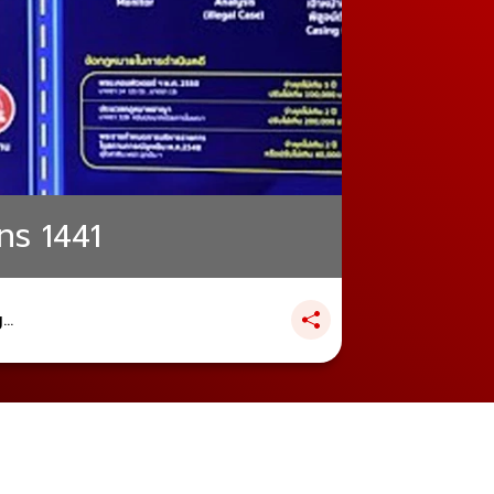
โทร 1441
..