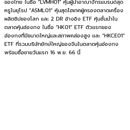
ของไทย ในชื่อ “LVMH01” หุ้นผู้นำอาณาจักรแบรนด์สุด
หรูในยุโรป “ASML01” หุ้นสุดไฮเทคผู้ครองตลาดเครื่อง
ผลิตชิปของโลก และ 2 DR อ้างอิง ETF หุ้นชั้นนำใน
ตลาดหุ้นฮ่องกง ในชื่อ “HK01” ETF ตัวแรกของ
ฮ่องกงที่มีขนาดใหญ่และสภาพคล่องสูง และ “HKCE01”
ETF ที่รวมบริษัทยักษ์ใหญ่ของจีนในตลาดหุ้นฮ่องกง
พร้อมซื้อขายวันแรก 16 พ.ย. 66 นี้