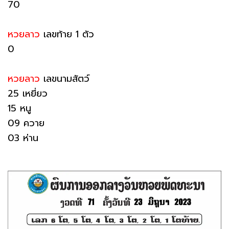
70
หวยลาว
เลขท้าย 1 ตัว
0
หวยลาว
เลขนามสัตว์
25 เหยี่ยว
15 หนู
09 ควาย
03 ห่าน