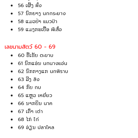
56 ເຜິ້ງ ผึ้ง
57 ນົກຍາງ นกกระยาง
58 ແມວປ່າ แมวป่า
59 ແມງກະເບື້ອ ผีเสื้อ
เลขนามสัตว์ 60 - 69
60 ຂີ້ເຂັບ ตะขาบ
61 ນົກແອ່ນ นกนางแอ่น
62 ນົກກາງແກ นกพิราบ
63 ລີງ ลิง
64 ກົບ กบ
65 ແຫຼວ เหยี่ยว
66 ນາກບິນ นาค
67 ເຕົ່າ เต่า
68 ໄກ່ ไก่
69 ອ່ຽນ ปลาไหล