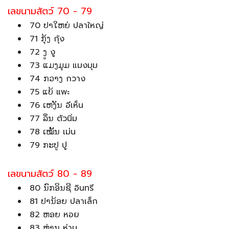
เลขนามสัตว์ 70 - 79
70 ປາໃຫຍ່ ปลาใหญ่
71 ກຸ້ງ กุ้ง
72 ງູ งู
73 ແມງມຸມ แมงมุม
74 ກວາງ กวาง
75 ແບ້ แพะ
76 ເຫງັນ อีเห็น
77 ລິ່ນ ตัวนิ่ม
78 ເໝັ້ນ เม่น
79 ກະປູ ปู
เลขนามสัตว์ 80 - 89
80 ນົກອິນຊີ อินทรี
81 ປານ້ອຍ ปลาเล็ก
82 ຫອຍ หอย
83 ຫ່ານ ห่าน