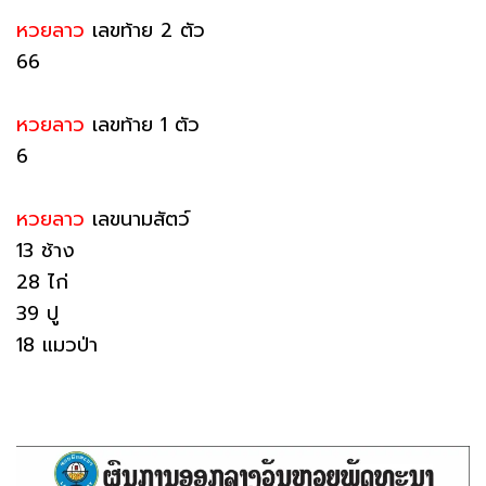
หวยลาว
เลขท้าย 2 ตัว
66
หวยลาว
เลขท้าย 1 ตัว
6
หวยลาว
เลขนามสัตว์
13 ช้าง
28 ไก่
39 ปู
18 แมวป่า