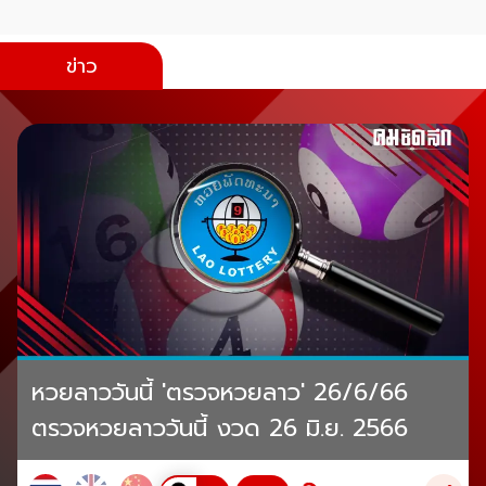
ข่าว
หวยลาววันนี้ 'ตรวจหวยลาว' 26/6/66
ตรวจหวยลาววันนี้ งวด 26 มิ.ย. 2566