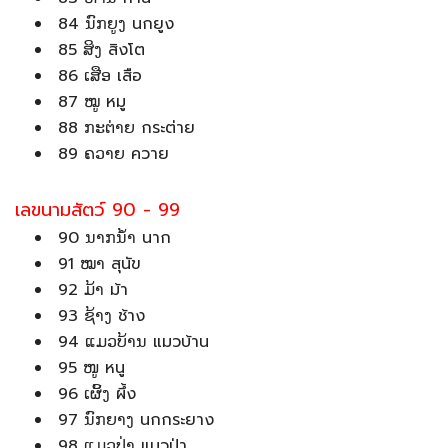
84 ນົກຍູງ นกยูง
85 ສິງ สิงโต
86 ເສືອ เสือ
87 ໝູ หมู
88 ກະຕ່າຍ กระต่าย
89 ຄວາຍ ควาย
เลขนามสัตว์ 90 - 99
90 ນາກນໍ້າ นาก
91 ໝາ สุนัข
92 ມ້າ ม้า
93 ຊ້າງ ช้าง
94 ແມວບ້ານ แมวบ้าน
95 ໜູ หนู
96 ເຜິ້ງ ผึ้ง
97 ນົກຍາງ นกกระยาง
98 ແມວປ່າ แมวป่า