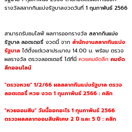
รางวัลสลากกินแบ่งรัฐบาลงวดวันที่
1 กุมภาพันธ์ 2566
สามารถรับชมไลฟ์ ผลการออกรางวัล
สลากกินแบ่ง
รัฐบาล ลอตเตอรี่
งวดนี้ จาก
สำนักงานสลากกินแบ่ง
รัฐบาล
ได้ตั้งแต่เวลาประมาณ 14.00 น. พร้อม ตรวจ
ผลรางวัล ตรวจลอตเตอรี่ ได้ที่นี่
หวยคมชัดลึก
คมชัด
ลึกออนไลน์
"ตรวจหวย" 1/2/66 ผลสลากกินแบ่งรัฐบาล ตรวจ
ลอตเตอรี่ หวย งวด 1 กุมภาพันธ์ 2566 : คลิก
"หวยออมสิน" วันนี้ออกอะไร 1 กุมภาพันธ์ 2566
ตรวจผลสลากออมสินพิเศษ 2 ปี และ 5 ปี : คลิก