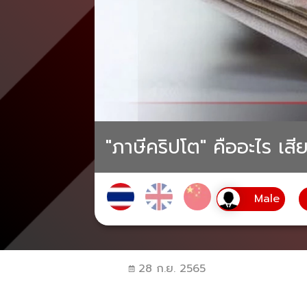
"ภาษีคริปโต" คืออะไร เสี
28 ก.ย. 2565