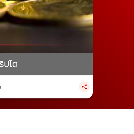
คริปโต
..