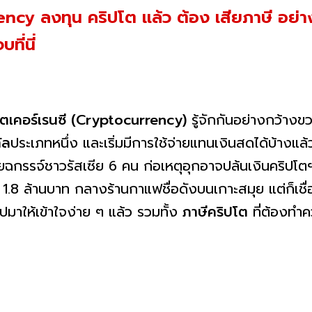
ncy ลงทุน คริปโต แล้ว ต้อง เสียภาษี อย่า
ี่นี่
โตเคอร์เรนซี (Cryptocurrency)
รู้จักกันอย่างกว้างขว
ัล
ประเภทหนึ่ง และเริ่มมีการใช้จ่ายแทนเงินสดได้บ้าง
ชายฉกรรจ์ชาวรัสเซีย 6 คน ก่อเหตุอุกอาจปล้นเงินคริปโ
 ล้านบาท กลางร้านกาแฟชื่อดังบนเกาะสมุย แต่ก็เชื่อว
ุปมาให้เข้าใจง่าย ๆ แล้ว รวมทั้ง
ภาษีคริปโต
ที่ต้องทำค