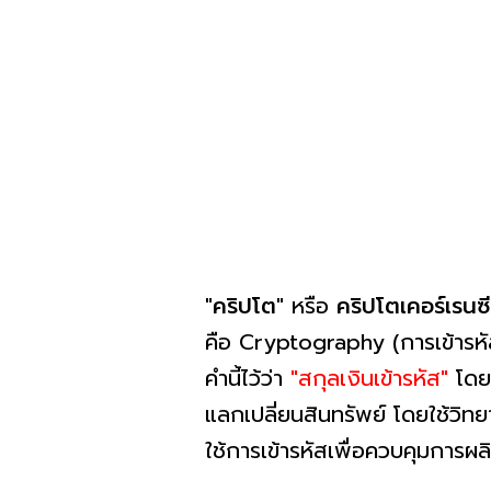
"คริปโต"
หรือ
คริปโตเคอร์เรน
คือ Cryptography (การเข้ารห
คำนี้ไว้ว่า
"สกุลเงินเข้ารหัส"
โดยค
แลกเปลี่ยนสินทรัพย์ โดยใช้วิท
ใช้การเข้ารหัสเพื่อควบคุมการ