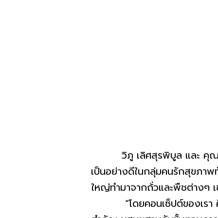
วิภู เลิศสุรพิบูล และ คุณวรุตม
เป็นอย่างดีในกลุ่มคนรักสุขภาพท
ใหญ่ทำมาจากถ้่วและพืชต่างๆ เช่
“โดยคอนเซ็ปต์ของเรา คือวัต