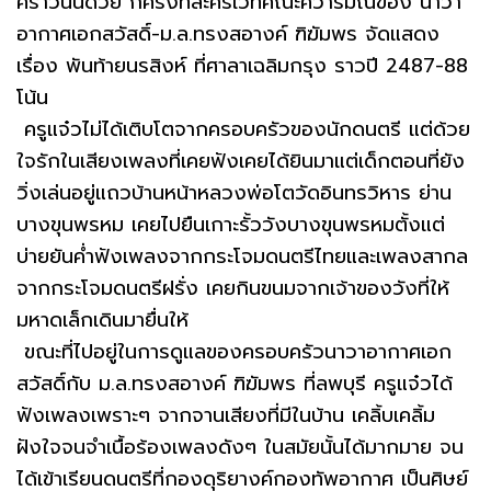
คราวนั้นด้วย ก็ครั้งที่ละครเวทีคณะศิวารมณ์ของ นาวา
อากาศเอกสวัสดิ์-ม.ล.ทรงสอางค์ ฑิฆัมพร จัดแสดง
เรื่อง พันท้ายนรสิงห์ ที่ศาลาเฉลิมกรุง ราวปี 2487-88
โน้น
ครูแจ๋วไม่ได้เติบโตจากครอบครัวของนักดนตรี แต่ด้วย
ใจรักในเสียงเพลงที่เคยฟังเคยได้ยินมาแต่เด็กตอนที่ยัง
วิ่งเล่นอยู่แถวบ้านหน้าหลวงพ่อโตวัดอินทรวิหาร ย่าน
บางขุนพรหม เคยไปยืนเกาะรั้ววังบางขุนพรหมตั้งแต่
บ่ายยันค่ำฟังเพลงจากกระโจมดนตรีไทยและเพลงสากล
จากกระโจมดนตรีฝรั่ง เคยกินขนมจากเจ้าของวังที่ให้
มหาดเล็กเดินมายื่นให้
ขณะที่ไปอยู่ในการดูแลของครอบครัวนาวาอากาศเอก
สวัสดิ์กับ ม.ล.ทรงสอางค์ ฑิฆัมพร ที่ลพบุรี ครูแจ๋วได้
ฟังเพลงเพราะๆ จากจานเสียงที่มีในบ้าน เคลิ้บเคลิ้ม
ฝังใจจนจำเนื้อร้องเพลงดังๆ ในสมัยนั้นได้มากมาย จน
ได้เข้าเรียนดนตรีที่กองดุริยางค์กองทัพอากาศ เป็นศิษย์