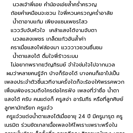
นวลเจ้าพี่เอย คำน้องเอ่ยล้ำคร่ำครวญ
ถ้อยคำเหมือนจะชวน ใจพี่หวนครวญคร่ำอาลัย
น้ำตาอาบแก้ม เพียงแซมเพชรไสว
แวววับจับหัวใจ เคล้าแสงไต้งามจับตา
นวลแสงเพชร เกล็ดแก้วอันล้ำค่า
คราเมื่อแสงไฟส่องมา แวววาวชวนชื่นชม
น้ำตาแสงไต้ ดื่มใจพี่ร้าวระบม
ไม่อยากพรากขวัญภิรมย์ จำใจข่มใจไปจากนวล
ผมว่าหลายคนรู้จัก บ้างก็ร้องได้ บางคนก็เอาไปเป็น
เพลงประจำตัวขึ้นเวทีงานครั้งใดก็จะร้องให้พรรคพวก
เพื่อนพ้องรวมถึงใครต่อใครฟัง เพลงที่ว่าชื่อ น้ำตา
แสงไต้ ครับ คนแต่งก็ ครูสง่า อารัมภีร หรือที่ลูกศิษย์
ลูกหามักเรียก ครูแจ๋ว
ครูแจ๋วแต่งน้ำตาแสงไต้เมื่ออายุ 24 ปี มีครูมารุต ครู
เนรมิต ร่วมขัดเกลาเนื้อเพลงให้ไพเราะเพราะพริ้งใน