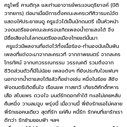
ครูโพธิ์ ศานติกุล และท่านอาจารย์พระเจนดุริยางค์ (ปิติ
วาทยกร) ต่อมาเมื่อมีการตั้งคณะละครเวทีศิวารมณ์จัด
แสดงให้ประชาชนดู ครูแจ๋วได้เป็นนักดนตรี เป็นหัวหน้า
วงดนตรีของคณะละครจนเกิดเพลงน้ำตาแสงไต้ จึง
มีชื่อเสียงในโลกดนตรีของเมืองไทยแต่นั้นมา
ครูแจ๋วมีผลงานที่แต่งไว้ทั้งเนื้อร้อง-ทำนองนับเป็นพัน
เพลงที่แต่งจะมาจากละครเวที จากภาพยนตร์ จากละคร
โทรทัศน์ จากบทวรรณกรรม วรรณคดี รวมถึงจาก
ชีวิตส่วนตัวก็มีไม่น้อย เพลงดังๆ ที่ยังประทับใจแฟนๆ
นอกจากน้ำตาแสงไต้แล้วก็อย่างเช่น หนึ่งในร้อย สีชัง
ฟังดนตรีเถิดชื่นใจ เรือนแพ ทาสเทวี เกียรติศักดิ์ทหาร
เสือ สไบแพร ดวงใจ มนต์รักดอกคำใต้ ทะเลไม่เคยหลับ
คืนหนึ่ง วานลมจูบ พรุ่งนี้ เมื่อวานนี้ พี่ยังรักเธอไม่คลาย
พี่รักเธอคนเดียว สุดที่รัก แค่คืบ หนี้รัก รักคนที่เขารักเรา
ดีกว่า รักข้ามขอบฟ้า ฯลฯ