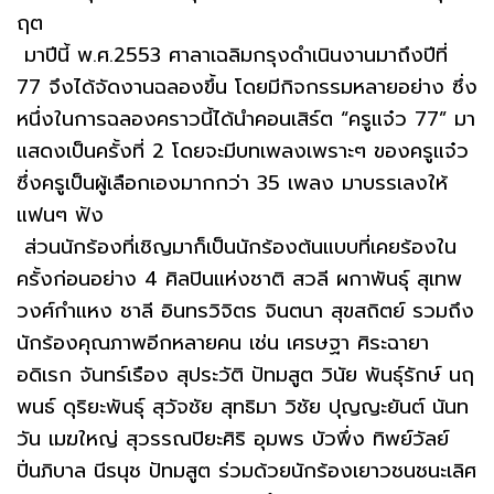
ฤต
มาปีนี้ พ.ศ.2553 ศาลาเฉลิมกรุงดำเนินงานมาถึงปีที่
77 จึงได้จัดงานฉลองขึ้น โดยมีกิจกรรมหลายอย่าง ซึ่ง
หนึ่งในการฉลองคราวนี้ได้นำคอนเสิร์ต “ครูแจ๋ว 77” มา
แสดงเป็นครั้งที่ 2 โดยจะมีบทเพลงเพราะๆ ของครูแจ๋ว
ซึ่งครูเป็นผู้เลือกเองมากกว่า 35 เพลง มาบรรเลงให้
แฟนๆ ฟัง
ส่วนนักร้องที่เชิญมาก็เป็นนักร้องต้นแบบที่เคยร้องใน
ครั้งก่อนอย่าง 4 ศิลปินแห่งชาติ สวลี ผกาพันธุ์ สุเทพ
วงศ์กำแหง ชาลี อินทรวิจิตร จินตนา สุขสถิตย์ รวมถึง
นักร้องคุณภาพอีกหลายคน เช่น เศรษฐา ศิระฉายา
อดิเรก จันทร์เรือง สุประวัติ ปัทมสูต วินัย พันธุ์รักษ์ นฤ
พนธ์ ดุริยะพันธุ์ สุวัจชัย สุทธิมา วิชัย ปุญญะยันต์ นันท
วัน เมฆใหญ่ สุวรรณปิยะศิริ อุมพร บัวพึ่ง ทิพย์วัลย์
ปิ่นภิบาล นีรนุช ปัทมสูต ร่วมด้วยนักร้องเยาวชนชนะเลิศ