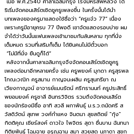
เมื่อ พ.ศ.2540 ศาลาเฉลิมกรุง โรงมหรสพหลวง ได้
ริเริ่มจัดคอนเสิร์ตเชิดชูครูเพลงขึ้น ในครั้งนั้นได้นำ
บทเพลงของครูมาแสดงใช้ชื่อว่า “ครูแจ๋ว 77” เนื่อง
เพราะครูมีอายุครบ 77 ปีพอดี เขาจัดแสดงรอบบ่าย ผม
จำได้ว่าวันนั้นแฟนเพลงเข้ามาชมกันล้นหลาม ทุกที่นั่ง
เต็มหมด รวมที่เสริมก็เต็ม ได้ยินคนไม่มีตั๋วบอก
“ไม่มีที่นั่ง ยืนดูก็ได้”
หลังจากนั้นศาลาเฉลิมกรุงจึงจัดคอนเสิร์ตเชิดชูครู
เพลงต่อมาอีกหลายครั้ง เช่น ครูพยงค์ มุกดา ครูสุรพล
โทณะวณิก ครูสมาน กาญจนะผลิน ครูสุนทรียา ณ
เวียงกาญจน์ อาจารย์แมนรัตน์ ศรีกรานนท์ ครูประสิทธิ์
พยอมยงค์ ครูชาลี อินทรวิจิตร รวมถึงจัดคอนเสิร์ต
ของนักร้องมีชื่อ อาทิ สวลี ผกาพันธุ์ ม.ร.ว.ถนัดศรี ส
วัสดิวัตน์ สุเทพ วงศ์กำแหง จินตนา สุขสถิตย์ "กุ้ง"
กิตติคุณ เชียร์สงค์ ดาวใจ ไพจิตร สุดา ชื่นบาน ฉันทนา
กิติยพันธุ์ โฉมฉาย อรุณฉาน สมา สวยสด นภาดา สุขก