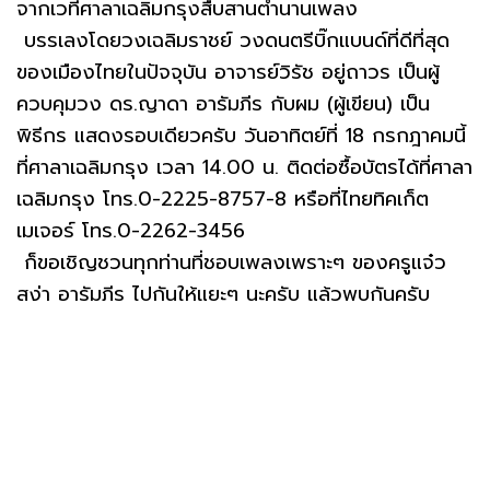
จากเวทีศาลาเฉลิมกรุงสืบสานตำนานเพลง
บรรเลงโดยวงเฉลิมราชย์ วงดนตรีบิ๊กแบนด์ที่ดีที่สุด
ของเมืองไทยในปัจจุบัน อาจารย์วิรัช อยู่ถาวร เป็นผู้
ควบคุมวง ดร.ญาดา อารัมภีร กับผม (ผู้เขียน) เป็น
พิธีกร แสดงรอบเดียวครับ วันอาทิตย์ที่ 18 กรกฎาคมนี้
ที่ศาลาเฉลิมกรุง เวลา 14.00 น. ติดต่อซื้อบัตรได้ที่ศาลา
เฉลิมกรุง โทร.0-2225-8757-8 หรือที่ไทยทิคเก็ต
เมเจอร์ โทร.0-2262-3456
ก็ขอเชิญชวนทุกท่านที่ชอบเพลงเพราะๆ ของครูแจ๋ว
สง่า อารัมภีร ไปกันให้แยะๆ นะครับ แล้วพบกันครับ