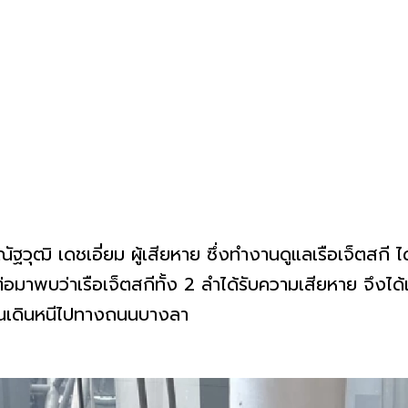
ฐวุฒิ เดชเอี่ยม ผู้เสียหาย ซึ่งทำงานดูแลเรือเจ็ตสกี ไ
อมาพบว่าเรือเจ็ตสกีทั้ง 2 ลำได้รับความเสียหาย จึงได
่อนเดินหนีไปทางถนนบางลา