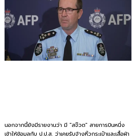
นอกจากนี้ยังมีรายงานว่า มี "สจ๊วต" สายการบินหนึ่ง
เข้าให้ข้อมูลกับ ป.ป.ส. ว่าเคยรับจ้างหิ้วกระเป๋าและเสื้อผ้า