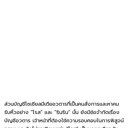
ส่วนบัญชีโซเชียลมีเดียอวตารที่เป็นคนสั่งการและหาคน
รับหิ้วอย่าง "โรส" และ "รินริน" นั้น ยังมีข้อจำกัดเรื่อง
บัญชีอวตาร เจ้าหน้าที่ต้องใช้ความรอบคอบในการพิสูจน์