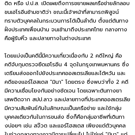
ติด หรือ ป.ป.ส. เปิดเผยถึงการขยายผลเครือข่ายลักลอบ
ขนเฮโรอีนข้ามชาติว่า ขณะนี้เจ้าหน้าที่สามารถพิสูจน์
ทราบตัวบุคคลในกระบวนการได้เป็นลำดับ ตั้งแต่ต้นทาง
ฝั่งประเทศเพื่อนบ้าน จนเข้ามาถึงประเทศไทย กลางทาง
คือผู้รับหิ้ว และปลายทางในต่างประเทศ
โดยแบ่งเป็นคดีนี้มีความเกี่ยวเนื่องกับ 2 คดีใหญ่ คือ
คดีจับกุมตรวจยึดเฮโรอีน 4 จุดในกรุงเทพมหานคร ซึ่ง
เตรียมส่งออกไปยังประเทศออสเตรเลียและไต้หวัน และ
คดีของแอร์โฮสเตส "มินา" โดยตรง ซึ่งพบว่าทั้ง 2 คดี
มีความเชื่อมโยงกันอย่างชัดเจน โดยเฉพาะต้นทางยา
เสพติดจาก สปป.ลาว และปลายทางที่ประเทศออสเตรเลีย
มีความสัมพันธ์กันในลักษณะเป็นเครือข่าย และใช้กลุ่ม
บุคคลเดียวกันในการขนส่ง ซึ่งก็คือกลุ่มอาชีพที่เดินทา
งบ่อยๆ เช่น สจ๊วต และแอร์โฮสเตส เพียงแต่ตัวบุคคล
ในช่วงกลางทางอาจมีการเปลี่ยนไป ไม่ใช่แค่ "มินา" แต่