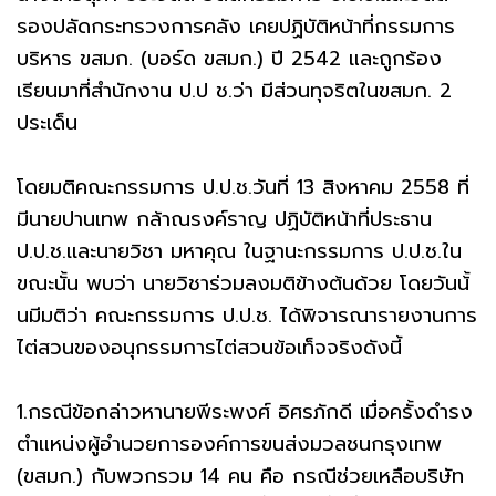
รองปลัดกระทรวงการคลัง เคยปฏิบัติหน้าที่กรรมการ
บริหาร ขสมก. (บอร์ด ขสมก.) ปี 2542 และถูกร้อง
เรียนมาที่สำนักงาน ป.ป ช.ว่า มีส่วนทุจริตในขสมก. 2
ประเด็น
โดยมติคณะกรรมการ ป.ป.ช.วันที่ 13 สิงหาคม 2558 ที่
มีนายปานเทพ กล้าณรงค์ราญ ปฏิบัติหน้าที่ประธาน
ป.ป.ช.เเละนายวิชา มหาคุณ ในฐานะกรรมการ ป.ป.ช.ใน
ขณะนั้น พบว่า นายวิชาร่วมลงมติข้างต้นด้วย โดยวันน้้
นมีมติว่า คณะกรรมการ ป.ป.ช. ได้พิจารณารายงานการ
ไต่สวนของอนุกรรมการไต่สวนข้อเท็จจริงดังนี้
1.กรณีข้อกล่าวหานายพีระพงศ์ อิศรภักดี เมื่อครั้งดำรง
ตำแหน่งผู้อำนวยการองค์การขนส่งมวลชนกรุงเทพ
(ขสมก.) กับพวกรวม 14 คน คือ กรณีช่วยเหลือบริษัท