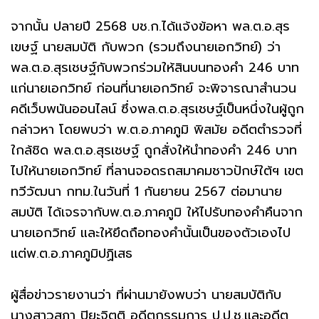
จากนั้น ปลายปี 2568 บช.ก.ได้แจ้งข้อหา พล.ต.อ.สุร
เขษฐ์ นายสมบัติ กับพวก (รวมถึงนายเอกวิทย์) ว่า
พล.ต.อ.สุรเชษฐ์กับพวกร่วมให้สินบนทองคำ 246 บาท
เเก่นายเอกวิทย์ ก่อนที่นายเอกวิทย์ จะพิจารณาสำนวน
คดีเว็บพนันออนไลน์ ซึ่งพล.ต.อ.สุรเชษฐ์เป็นหนึ่งในผู้ถูก
กล่าวหา โดยพบว่า พ.ต.อ.ภาคภูมิ พิสมัย อดีตตำรวจที่
ใกล้ชิด พล.ต.อ.สุรเชษฐ์ ถูกสั่งให้นำทองคำ 246 บาท
ไปให้นายเอกวิทย์ ที่ลานจอดรถสมาคมชาวปักษ์ใต้ฯ เขต
ทวีวัฒนา กทม.ในวันที่ 1 กันยายน 2567 ต่อมานาย
สมบัติ ได้เจรจากับพ.ต.อ.ภาคภูมิ ให้ไปรับทองคำคืนจาก
นายเอกวิทย์ และให้ยึดถือทองคำนั้นเป็นของตัวเองไป
เเต่พ.ต.อ.ภาคภูมิปฏิเสธ
ผู้สื่อข่าวรายงานว่า ที่ผ่านมายังพบว่า นายสมบัติกับ
นางสาวสุภา ปิยะจิตติ อดีตกรรมการ ป.ป.ช.เเละอดีต