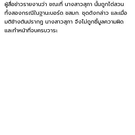
ผู้สื่อข่าวรายงานว่า ขณะที่ นางสาวสุภา นั้นถูกไต่สวน
ทั้งสองกรณีในฐานะบอร์ด ขสมก. ชุดดังกล่าว เเละเมื่อ
มติข้างต้นปรากฏ นางสาวสุภา จึงไม่ถูกชี้มูลความผิด
เเละทำหน้าที่จบครบวาระ