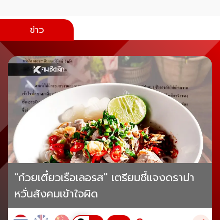
ข่าว
"ก๋วยเตี๋ยวเรือเลอรส" เตรียมชี้แจงดราม่า
หวั่นสังคมเข้าใจผิด