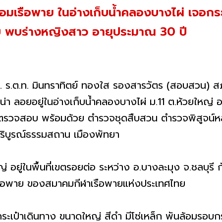
้อมเรือพาย ในอ่างเก็บน้ำคลองบางไผ่ เจอกระเป
บ พบร่างหญิงสาว อายุประมาณ 30 ปี
น. ร.ต.ท. มินทราทิตย์ ทองใส รองสารวัตร (สอบสวน) สภ
นเน่า ลอยอยู่ในอ่างเก็บน้ำคลองบางไผ่ ม.11 ต.ห้วยใหญ่
ไปตรวจสอบ พร้อมด้วย ตำรวจชุดสืบสวน ตำรวจพิสูจน์หล
งบริบูรณ์ธรรมสถาน เมืองพัทยา
ใหญ่ อยู่ในพื้นที่เขตรอยต่อ ระหว่าง อ.บางละมุง จ.ชลบุร
ิเรือพาย ของสมาคมกีฬาเรือพายแห่งประเทศไทย
เป๋าเดินทาง ขนาดใหญ่ สีดำ มีโซ่เหล็ก พันล้อมรอบกระ