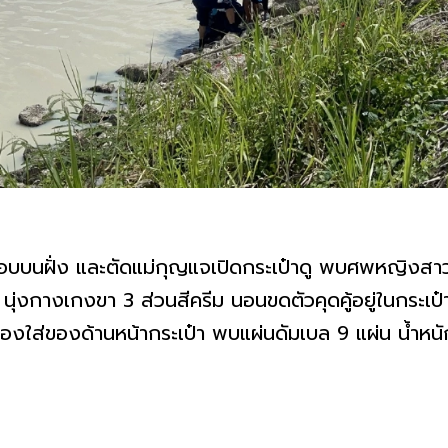
วจสอบบนฝั่ง และตัดแม่กุญแจเปิดกระเป๋าดู พบศพหญิงส
น นุ่งกางเกงขา 3 ส่วนสีครีม นอนขดตัวคุดคู้อยู่ในกระเ
องใส่ของด้านหน้ากระเป๋า พบแผ่นดัมเบล 9 แผ่น น้ำหนั