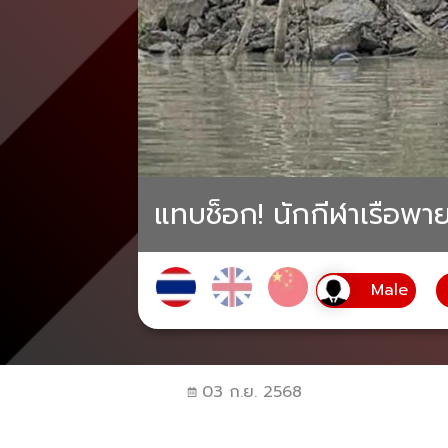
แทบช็อก! นักกีฬาเรือพายท
03 ก.ย. 2568