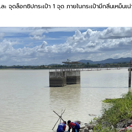
และ จุดล็อกซิปกระเป๋า 1 จุด ภายในกระเป๋ามีกลิ่นเหม็น