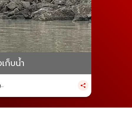
เก็บน้ำ
..