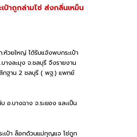
๋าถูกล่ามโซ่ ส่งกลิ่นเหม็น
.ห้วยใหญ่ ได้รับแจ้งพบกระเป๋า
 อ.บางละมุง จ.ชลบุรี จึงรายงาน
ักฐาน 2 ชลบุรี ( พฐ.) แพทย์
ี กับ อ.บางฉาง จ.ระยอง และเป็น
เป๋า ล็อกด้วนแม่กุญแจ โซ่ถูก