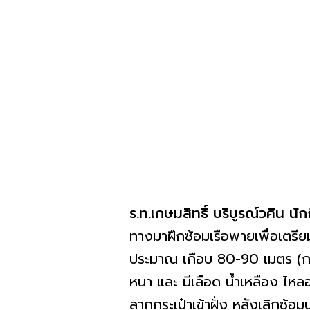
ร.ท.เกษมสิทธิ์ บริบูรณ์วศิน นั
ทางมาฝึกซ้อมเรือพายเพื่อเตรียม
ประมาณ เกือบ 80-90 เมตร (กลา
หนา และ มีเลือด น้ำเหลือง ไหล
ลากกระเป๋าเข้าฝั่ง หลังเลิกซ้อ