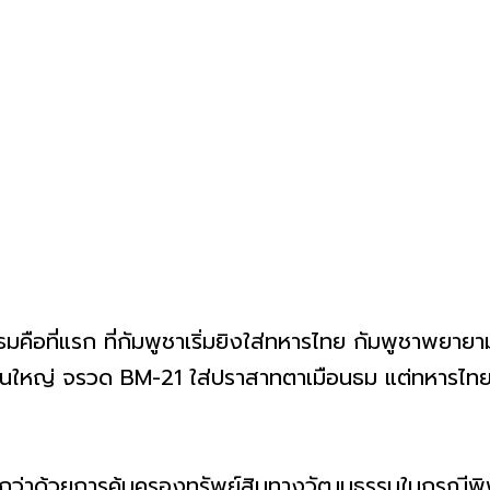
ธมคือที่แรก ที่กัมพูชาเริ่มยิงใส่ทหารไทย กัมพูชาพยายา
ปืนใหญ่ จรวด BM-21 ใส่ปราสาทตาเมือนธม แต่ทหารไทยย
ฮกว่าด้วยการคุ้มครองทรัพย์สินทางวัฒนธรรมในกรณีพ