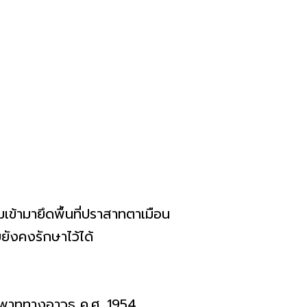
มเข้ามายึดพื้นที่ปราสาทตาเมือน
ังคงรักษาไว้ได้
ิพาททางอาวุธ ค.ศ. 1954