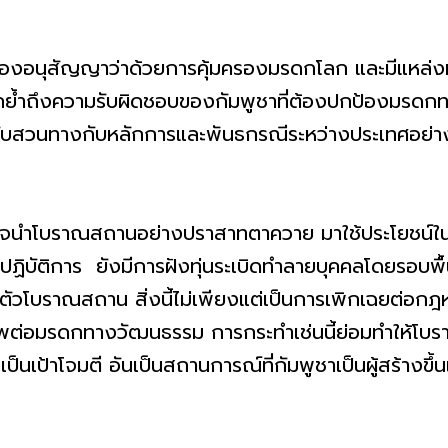
คีของอนุสัญญาว่าด้วยการคุ้มครองมรดกโลก และมีแหล
งตอกย้ำถึงความรับผิดชอบของกัมพูชาที่ต้องปกป้องมรด
ึ้นกลับสวนทางกับหลักการและพันธกรณีระหว่างประเทศอย่าง
จงใจนำโบราณสถานอย่างปราสาทตาควาย มาใช้ประโยชน์ใ
รปฏิบัติการ ยังมีการฝังทุ่นระเบิดทำลายบุคคลโดยรอบพื
่อตัวโบราณสถาน สิ่งนี้ไม่เพียงแต่เป็นการเพิกเฉยต่อก
ารพต่อมรดกทางวัฒนธรรม การกระทำเช่นนี้ย่อมทำให้โบรา
็นเป้าโจมตี อันเป็นสถานการณ์ที่กัมพูชาเป็นผู้สร้างขึ้