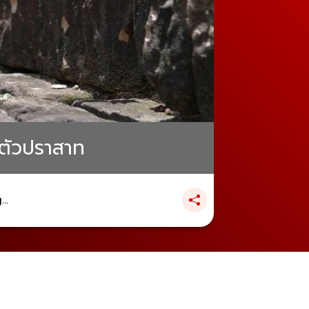
าตัวปราสาท
..