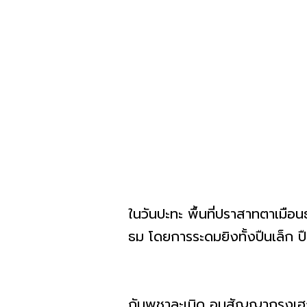
ในวันปะทะ พื้นที่ปราสาทตาเมือน
ธม โดยการระดมยิงทั้งปืนเล็ก 
กัมพูชาละเมิด อนุสัญญากรุงเ