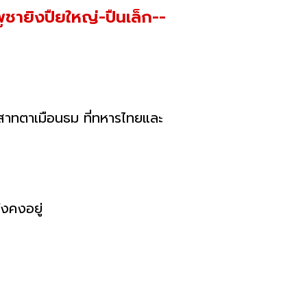
ายิงปืยใหญ่-ปืนเล็ก--
สาทตาเมือนธม ที่ทหารไทยและ
ังคงอยู่