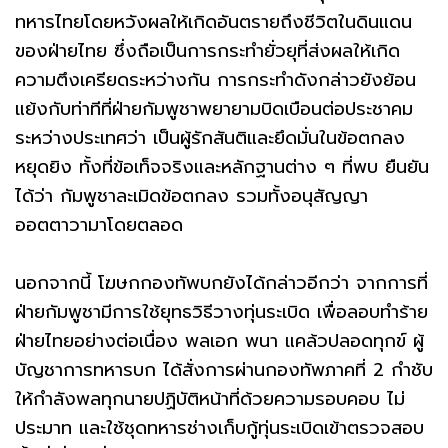
ทหารไทยโดยหวังผลให้เกิดอันตรายถึงชีวิตในดินแดน
ของฝ่ายไทย ซึ่งถือเป็นการกระทำยั่วยุที่ส่งผลให้เกิด
ความตึงเครียดระหว่างกัน การกระทำดังกล่าวยังย้อน
แย้งกับท่าทีที่ฝ่ายกัมพูชาพยายามบิดเบือนต่อประชาคม
ระหว่างประเทศว่า เป็นผู้รักสันติและยึดมั่นในข้อตกลง
หยุดยิง ทั้งที่ข้อเท็จจริงและหลักฐานต่าง ๆ ที่พบ ยืนยัน
ได้ว่า กัมพูชาละเมิดข้อตกลง รวมทั้งอนุสัญญา
ออตตาวามาโดยตลอด
นอกจากนี้ โฆษกกองทัพบกยังได้กล่าวอีกว่า จากการที่
ฝ่ายกัมพูชามีการใช้ยุทธวิธีวางทุ่นระเบิด เพื่อลอบทำร้าย
ฝ่ายไทยอย่างต่อเนื่อง พลเอก พนา แคล้วปลอดทุกข์ ผู้
บัญชาการทหารบก ได้สั่งการผ่านกองทัพภาคที่ 2 กำชับ
ให้กำลังพลทุกนายปฏิบัติหน้าที่ด้วยความรอบคอบ ไม่
ประมาท และใช้ชุดทหารช่างเก็บกู้ทุ่นระเบิดเข้าตรวจสอบ