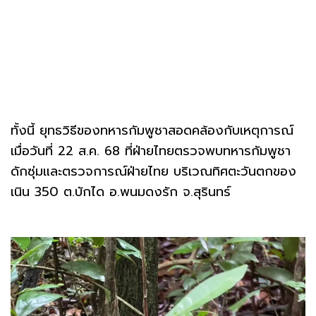
ทั้งนี้ ยุทธวิธีของทหารกัมพูชาสอดคล้องกับเหตุการณ์
เมื่อวันที่ 22 ส.ค. 68 ที่ฝ่ายไทยตรวจพบทหารกัมพูชา
ดักซุ่มและตรวจการณ์ฝ่ายไทย บริเวณทิศตะวันตกของ
เนิน 350 ต.บักได อ.พนมดงรัก จ.สุรินทร์