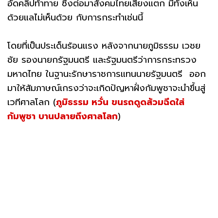
อัดคลิปท้าทาย ซึ่งต่อมาสังคมไทยเสียงแตก มีทั้งเห็น
ด้วยแลไม่เห็นด้วย กับการกระทำเช่นนี้
โดยที่เป็นประเด็นร้อนแรง หลังจากนายภูมิธรรม เวชย
ชัย รองนายกรัฐมนตรี และรัฐมนตรีว่าการกระทรวง
มหาดไทย ในฐานะรักษาราชการแทนนายรัฐมนตรี ออก
มาให้สัมภาษณ์เกรงว่าจะเกิดปัญหาฝั่งกัมพูชาจะนำขึ้นสู่
เวทีศาลโลก (
ภูมิธรรม หวั่น ขนรถดูดส้วมฉีดใส่
กัมพูชา บานปลายถึงศาลโลก
)