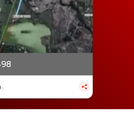
498
..