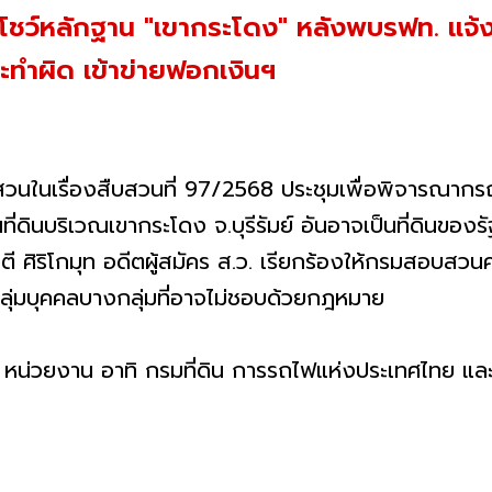
 โชว์หลักฐาน "เขากระโดง" หลังพบรฟท. แจ้
ะทำผิด เข้าข่ายฟอกเงินฯ
ในเรื่องสืบสวนที่ 97/2568 ประชุมเพื่อพิจารณากรณี
ดินบริเวณเขากระโดง จ.บุรีรัมย์ อันอาจเป็นที่ดินของรั
ตี ศิริโกมุท อดีตผู้สมัคร ส.ว. เรียกร้องให้กรมสอบสว
กลุ่มบุคคลบางกลุ่มที่อาจไม่ชอบด้วยกฎหมาย
วยงาน อาทิ กรมที่ดิน การรถไฟแห่งประเทศไทย และจัง