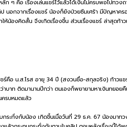
ลัก ๆ คือ เรื่องเล่นแชร์ไว้แล้วได้เงินไม่ครบพอไปทวงถ
ป นอกจากเรื่องแชร์ น้องก็ยังป่วยซึมเศร้า มีปัญหาครอ
น้องคิดสั้น จึงเกิดเรื่องขึ้น ส่วนเรื่องแชร์ ล่าสุดท้า
วแชร์คือ น.ส.โรส อายุ 34 ปี (สงวนชื่อ-สกุลจริง) ท้าวแช
นกว่าบาท ติดมานานปีกว่า ตนเองก็พยายามหาเงินทยอย
คืนครบหมดแล้ว
ระทั่งกับน้อง เกิดขึ้นเมื่อวันที่ 29 ธ.ค. 67 น้องมาทวง
ยงแล้วกระทบกระทั่งกันตามในคลิป ตอนหลังเรื่องนี้ได้พู