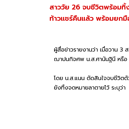
สาววัย 26 จบชีวิตพร้อมทิ้
ท้าวแชร์คืนแล้ว พร้อมยกม
ผู้สื่อข่าวรายงานว่า เมื่อวาน 3
ฌาปนกิจศพ น.ส.ศานันฐินี หรือ
โดย น.ส.แนน ตัดสินใจจบชีวิตตัวเ
ยังทิ้งจดหมายลาตายไว้ ระบุว่า