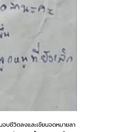
สั้นจบชีวิตลงและเขียนจดหมายลา