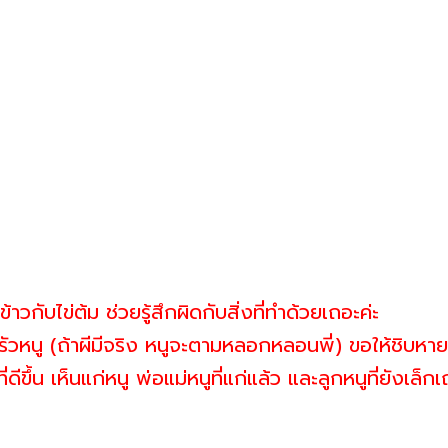
นข้าวกับไข่ต้ม ช่วยรู้สึกผิดกับสิ่งที่ทำด้วยเถอะค่ะ
ัวหนู (ถ้าผีมีจริง หนูจะตามหลอกหลอนพี่) ขอให้ชิบหา
ที่ดีขึ้น เห็นแก่หนู พ่อแม่หนูที่แก่แล้ว และลูกหนูที่ยังเ