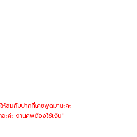
ยให้สมกับปากที่เคยพูดมานะคะ
ล็กเถอะค่ะ งานศพต้องใช้เงิน"