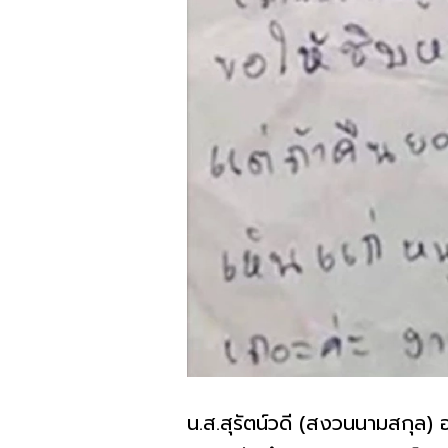
น.ส.สุรัตน์วดี (สงวนนามสกุล) 