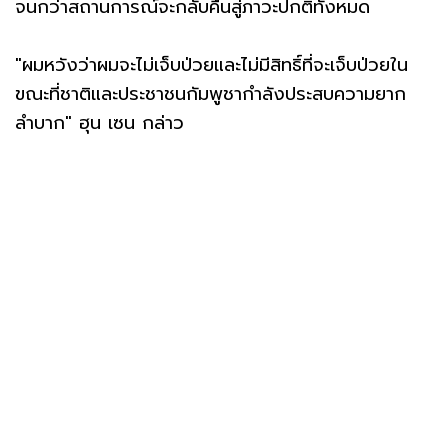
จนกว่าสถานการณ์จะกลับคืนสู่ภาวะปกติทั้งหมด
"ผมหวังว่าผมจะไม่เจ็บป่วยและไม่มีสิทธิ์ที่จะเจ็บป่วยใน
ขณะที่ชาติและประชาชนกัมพูชากำลังประสบความยาก
ลำบาก" ฮุน เซน กล่าว