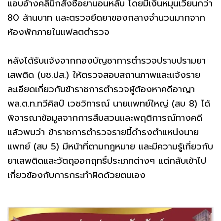
แอบอ้างคลินิกสั่งซื้อยานอนหลับ โดยมีเงินหมุนเวียนกว่า
80 ล้านบาท และตรวจยึดยาของกลางจำนวนมากจาก
ห้องพักภายในแฟลตตำรวจ
หลังได้รับแจ้งจากกองบัญชาการตำรวจปราบปรามยา
เสพติด (บช.ปส.) ให้ตรวจสอบสถานภาพและแจ้งราย
ละเอียดเกี่ยวกับข้าราชการตำรวจผู้ต้องหาคดีอาญา
พล.ต.ท.ทวีศิลป์ เวชวิทารณ์ นายแพทย์ใหญ่ (สบ 8) ได้
พิจารณาข้อมูลจากการสืบสวนและพฤติการณ์ทางคดี
แล้วพบว่า ข้าราชการตำรวจรายนี้ดำรงตำแหน่งนาย
แพทย์ (สบ 5) มีหน้าที่ตามกฎหมาย และมีความรู้เกี่ยวกับ
ยาเสพติดและวัตถุออกฤทธิ์ประเภทต่างๆ แต่กลับเข้าไป
เกี่ยวข้องกับการกระทำผิดด้วยตนเอง