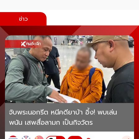
ข่าว
จับพระนอกรีต หนีคดียาบ้า อึ้ง! พบเล่น
พนัน เสพสื่อลามก เป็นกิจวัตร