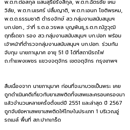
พ.ต.ท.ต่อสกุล แสนสุรีย์รังสิกุล, พ.ต.ท.ฉัตรชัย เหม
วิลัย, พ.ต.ท.นเรศร์ ปลื้มญาติ, พ.ต.ท.เอนก โชติพรหม,
พ.ต.ต.ธรรมชาติ ดำรงจักษ์ สว.กลุ่มงานสนับสนุนฯ
บก.ปอท., ว่าที่ ร.ต.อ.วรพล บุญพันธุ,ร.ต.ท.ณัฐวุฒิ
ฤทธิ์เดชา รอง สว.กลุ่มงานสนับสนุนฯ บก.ปอท พร้อม
เจ้าหน้าที่ตำรวจกลุ่มงานสนับสนุนฯ บก.ปอท. ร่วมกัน
จับกุม นายภานุมาศ อายุ 51 ปี ได้ที่สถานีรถไฟ
ถ.กำแพงเพชร แขวงจตุจักร เขตจตุจักร กรุงเทพฯ
สืบเนื่องจาก นายภานุมาศ ก่อนที่จะมาบวชเป็นพระ เคย
ถูกดำเนินคดีเกี่ยวกับยาเสพติดทั้งเสพและครอบครองมา
แล้วจำนวนหลายครั้งตั้งแต่ปี 2551 และล่าสุด ปี 2567
ถูกจับข้อหาเสพยาเสพติดให้โทษในประเภท 1 บริเวณอู่
รถเมล์ พื้นที่ สภ.ปากเกร็ด