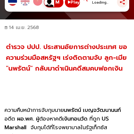
Play
Loading...
14 เม.ย. 2568
ตำรวจ ปปป. ประสานอัยการต่างประเทศ ขอ
ความร่วมมือสหรัฐฯ เร่งติดตามจับ ลูก-เมีย
"นพรัตน์" กลับมาดำเนินคดีสมคบฟอกเงิน
ความคืบหน้าการจับกุมนาย
นพรัตน์ เบญจวัฒนานนท์
อดีต
ผอ.พศ.
ผู้ต้องหาคดี
เงินทอนวัด
ที่ถูก
US
Marshall
จับกุมได้ที่โรงพยาบาลในรัฐเท็กซัส