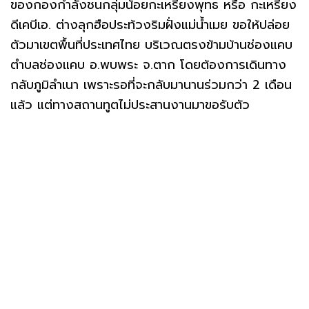
ของกองกำลังชนกลุ่มน้อยกะเหรี่ยงพุทธ หรือ กะเหรี่ยง
ดีเคบีเอ. ต่างลุกฮือประท้วงริมฝั่งแม่น้ำเมย ขอให้ปล่อย
ตัวมาเขตพื้นที่ประเทศไทย บริเวณตรงข้ามบ้านช่องแคบ
ตำบลช่องแคบ อ.พบพระ จ.ตาก โดยต้องการเดินทาง
กลับภูมิลำเนา เพราะรอที่จะกลับมานานร่วมกว่า 2 เดือน
แล้ว แต่ทางสถานทูตไม่ประสานงานมาขอรับตัว