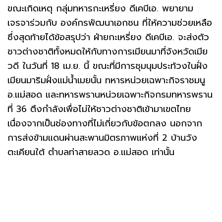
ขณะเกิดเหตุ กลุ่มทหารกะเหรี่ยง ดีเคบีเอ. พยายาม
เจรจาร่วมกับ องค์กรพัฒนาเอกชน ที่ให้ความช่วยเหลือ
ซึ่งสุดท้ายได้ข้อสรุปว่า ฝ่ายกะเหรี่ยง ดีเคบีเอ. จะส่งตัว
ชาวต่างชาติทั้งหมดให้กับทางการเมียนมาที่จังหวัดเมีย
วดี ในวันที่ 18 เม.ย. นี้ ขณะที่มีการชุมนุมประท้วงในฝั่ง
เมียนมาริมฝั่งแม่น้ำเมยนั้น ทหารหน่วยเฉพาะกิจราชมนู
อ.แม่สอด และทหารพรานหน่วยเฉพาะกิจกรมทหารพราน
ที่ 36 ตึงกำลังเพื่อไม่ให้ชาวต่างชาติเข้ามาเขตไทย
เนื่องจากเป็นช่องทางที่ไม่เกี่ยวกับข้อตกลง นอกจาก
การส่งข้ามแดนผ่านสะพานมิตรภาพแห่งที่ 2 บ้านวัง
ตะเคียนใต้ ตำบลท่าสายลวด อ.แม่สอด เท่านั้น