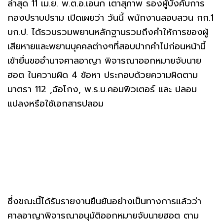
ล่าสุด 11 เม.ย. พ.ต.อ.เอนก เตาสุภาพ รองผู้บังคับการ
กองปราบปราม เปิดเผยว่า วันนี้ พนักงานสอบสวน กก.1
บก.ป. ได้รวบรวมพยานหลักฐานรวมถึงคำให้การของผู้
เสียหายและพยานบุคคลต่างๆที่สอบปากคำไปก่อนหน้านี้
เข้ายื่นขออำนาจศาลอาญา พิจารณาออกหมายจับนาย
ฮอต ในความผิด 4 ข้อหา ประกอบด้วยความผิดตาม
มาตรา 112 ,ฉ้อโกง, พ.ร.บ.คอมพิวเตอร์ และ ปลอม
แปลงหรือใช้เอกสารปลอม
ซึ่งขณะนี้ได้รับรายงานยืนยันอย่างเป็นทางการแล้วว่า
ศาลอาญาพิจารณาอนุมัติออกหมายจับนายฮอต ตาม