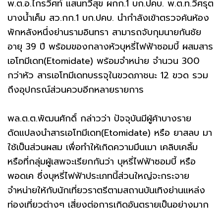
พ.ต.อ.ไกรวิศท์ แสนทวีสุข ผกก.1 บก.ปคบ. พ.ต.ท.วิศรุต​
บาง​น้ำเค็ม​ สว.กก.1 บก.ปคบ. นำกำลังเข้าตรวจค้นห้อง
พักหลังหนึ่งย่านรามอินทรา สามารถจับกุมนายกันชัย
อายุ 39 ปี พร้อมของกลางหัวบุหรี่ไฟฟ้าซอมบี้ ผสมสาร
เอโทมีเดท(Etomidate) พร้อมจำหน่าย จำนวน 300
กว่าหัว สารเอโทมีเดทบรรจุในขวดภาชนะ 12 ขวด รวม
ถึงอุปกรณ์ส่วนควบอีกหลายรายการ
พล.ต.ต.พัฒนศักดิ์ กล่าวว่า ปัจจุบันมีผู้ค้าบางราย
ดัดแปลงนำสารเอโทมีเดท(Etomidate) หรือ ยาสลบ มา
ใช้เป็นส่วนผสม เพื่อทำให้เกิดความมึนเมา เคลิบเคลิ้ม
หรือที่กลุ่มผู้เสพจะเรียกกันว่า บุหรี่ไฟฟ้าซอมบี้ หรือ
พอดเค ซึ่งบุหรี่ไฟฟ้าประเภทนี้ส่วนใหญ่จะกระจาย
จำหน่ายให้กับนักเที่ยวราตรีตามสถานบันเทิงย่านแหล่ง
ท่องเที่ยวต่างๆ เสี่ยงต่อการเกิดอันตรายเป็นอย่างมาก