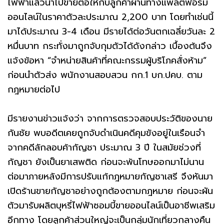
ไฟฟ้าแล้วนำไปขายต่อให้กับลูกค้าผ่านทางแพลตฟอร์ม
ออนไลน์ในราคาตัวละประมาณ 2,200 บาท โดยทำเช่นนี้
มาได้ประมาณ 3-4 เดือน มีรายได้ต่อวันตกเฉลี่ยวันละ 2
หมื่นบาท กระทั่งมาถูกจับกุมตัวได้ดังกล่าว เบื้องต้นจึง
แจ้งข้อหา “จำหน่ายสินค้าที่คณะกรรมผู้บริโภคสั่งห้าม”
ก่อนนำตัวส่ง พนักงานสอบสวน กก.1 บก.ปคบ. ตาม
กฎหมายต่อไป
มีรายงานข่าวแจ้งว่า จากการตรวจสอบประวัติของนาย
กันชัย พบอดีตเคยถูกจับดำเนินคดีคุมขังอยู่ในเรือนจำ
จากคดีลักลอบค้ากัญชา ประมาณ 3 ปี ในสมัยช่วงที่
กัญชา ยังเป็นยาเสพติด ก่อนจะพ้นโทษออกมาไม่นาน
ต่อมาภายหลังมีการปรับแก้กฎหมายกัญชาเสรี จึงหันมา
เปิดร้านขายกัญชาอย่างถูกต้องตามกฎหมาย ก่อนจะผัน
ตัวมารับผลิตบุหรี่ไฟฟ้าซอมบี้ขายออนไลน์เป็นอาชีพเสริม
อีกทาง โดยลูกค้าส่วนใหญ่จะเป็นกลุ่มนักเที่ยวกลางคืน