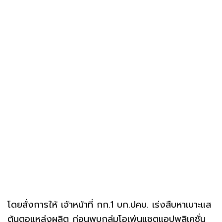
โดยสั่งการให้ เจัาหน้าที่ กก.1 บก.ปคบ. เร่งสืบหาเบาะแส
ต้นตอแหล่งผลิต ก่อนพบกลุ่มโอเพ่นแชตแอปพลิเคชั่น